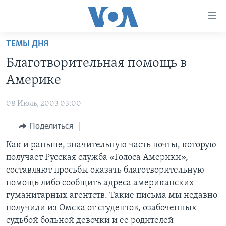
Линки
доступности
Перейти
ТЕМЫ ДНЯ
на
ГЛАВНОЕ
Благотворительная помощь в
основной
ПРОГРАММЫ
контент
Америке
ПРОЕКТЫ
Перейти
АМЕРИКА
к
08 Июль, 2003 03:00
ЭКСПЕРТИЗА
НОВОСТИ ЗА МИНУТУ
УЧИМ АНГЛИЙСКИЙ
основной
Поделиться
ИНТЕРВЬЮ
ИТОГИ
НАША АМЕРИКАНСКАЯ ИСТОРИЯ
навигации
Перейти
ФАКТЫ ПРОТИВ ФЕЙКОВ
Как и раньше, значительную часть почты, которую
ПОЧЕМУ ЭТО ВАЖНО?
А КАК В АМЕРИКЕ?
в
получает Русская служба «Голоса Америки»,
ЗА СВОБОДУ ПРЕССЫ
ДИСКУССИЯ VOA
АРТЕФАКТЫ
поиск
составляют просьбы оказать благотворительную
УЧИМ АНГЛИЙСКИЙ
ДЕТАЛИ
АМЕРИКАНСКИЕ ГОРОДКИ
помощь либо сообщить адреса американских
гуманитарных агентств. Такие письма мы недавно
ВИДЕО
НЬЮ-ЙОРК NEW YORK
ТЕСТЫ
получили из Омска от студентов, озабоченных
ПОДПИСКА НА НОВОСТИ
АМЕРИКА. БОЛЬШОЕ ПУТЕШЕСТВИЕ
судьбой больной девочки и ее родителей