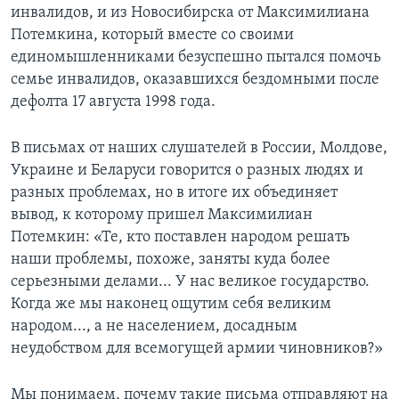
инвалидов, и из Новосибирска от Максимилиана
Learning English
Потемкина, который вместе со своими
единомышленниками безуспешно пытался помочь
семье инвалидов, оказавшихся бездомными после
СОЦИАЛЬНЫЕ СЕТИ
дефолта 17 августа 1998 года.
В письмах от наших слушателей в России, Молдове,
Языки
Украине и Беларуси говорится о разных людях и
разных проблемах, но в итоге их объединяет
вывод, к которому пришел Максимилиан
Потемкин: «Те, кто поставлен народом решать
наши проблемы, похоже, заняты куда более
серьезными делами... У нас великое государство.
Когда же мы наконец ощутим себя великим
народом..., а не населением, досадным
неудобством для всемогущей армии чиновников?»
Мы понимаем, почему такие письма отправляют на