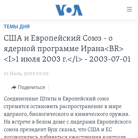
Линки
доступности
Перейти
ТЕМЫ ДНЯ
на
ГЛАВНОЕ
США и Европейский Союз - о
основной
ПРОГРАММЫ
контент
ядерной программе Ирана<BR>
ПРОЕКТЫ
Перейти
АМЕРИКА
<I>1 июля 2003 г.</i> - 2003-07-01
к
ЭКСПЕРТИЗА
НОВОСТИ ЗА МИНУТУ
УЧИМ АНГЛИЙСКИЙ
основной
01 Июль, 2003 03:00
ИНТЕРВЬЮ
ИТОГИ
НАША АМЕРИКАНСКАЯ ИСТОРИЯ
навигации
Перейти
Поделиться
ФАКТЫ ПРОТИВ ФЕЙКОВ
ПОЧЕМУ ЭТО ВАЖНО?
А КАК В АМЕРИКЕ?
в
Соединенные Штаты и Европейский союз
ЗА СВОБОДУ ПРЕССЫ
ДИСКУССИЯ VOA
АРТЕФАКТЫ
поиск
стремятся остановить распространение в мире
УЧИМ АНГЛИЙСКИЙ
ДЕТАЛИ
АМЕРИКАНСКИЕ ГОРОДКИ
ядерного, биологического и химического оружия.
ВИДЕО
На встрече в Белом доме с лидерами Европейского
НЬЮ-ЙОРК NEW YORK
ТЕСТЫ
союза президент Буш сказал, что США и ЕС
ПОДПИСКА НА НОВОСТИ
АМЕРИКА. БОЛЬШОЕ ПУТЕШЕСТВИЕ
договорились добиваться ужесточения контроля