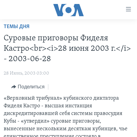
Линки
доступности
Перейти
ТЕМЫ ДНЯ
на
ГЛАВНОЕ
Суровые приговоры Фиделя
основной
ПРОГРАММЫ
контент
Кастро<br><i>28 июня 2003 г.</i>
ПРОЕКТЫ
Перейти
АМЕРИКА
- 2003-06-28
к
ЭКСПЕРТИЗА
НОВОСТИ ЗА МИНУТУ
УЧИМ АНГЛИЙСКИЙ
основной
28 Июнь, 2003 03:00
ИНТЕРВЬЮ
ИТОГИ
НАША АМЕРИКАНСКАЯ ИСТОРИЯ
навигации
Перейти
Поделиться
ФАКТЫ ПРОТИВ ФЕЙКОВ
ПОЧЕМУ ЭТО ВАЖНО?
А КАК В АМЕРИКЕ?
в
«Верховный трибунал» кубинского диктатора
ЗА СВОБОДУ ПРЕССЫ
ДИСКУССИЯ VOA
АРТЕФАКТЫ
поиск
Фиделя Кастро - высшая инстанция
УЧИМ АНГЛИЙСКИЙ
ДЕТАЛИ
АМЕРИКАНСКИЕ ГОРОДКИ
дискредитировавшей себя системы правосудия
ВИДЕО
Кубы - «утвердил» суровые приговоры,
НЬЮ-ЙОРК NEW YORK
ТЕСТЫ
вынесенные нескольким десяткам кубинцев, чье
ПОДПИСКА НА НОВОСТИ
АМЕРИКА. БОЛЬШОЕ ПУТЕШЕСТВИЕ
единственное преступление состояло в