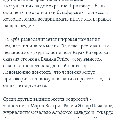
выступлениях за демократию. Приговоры были
Learning English
оглашены по окончании бутафорских процессов,
которые нельзя воспринимать иначе как пародию
СОЦИАЛЬНЫЕ СЕТИ
на правосудие.
На Кубе разворачивается широкая кампания
подавления инакомыслия. В числе арестованных -
Языки
независимый журналист и поэт Рауль Риверо. Как
сказала его жена Бланка Рейес, «ему вынесен
совершенно несправедливый приговор.
Невозможно поверить, что человека могут
приговорить к такому наказанию просто за то, что
он пишет и думает».
Среди других видных жертв репрессий -
экономисты Марта Беатрис Роке и Эктор Паласиос,
журналисты Освальдо Альфонсо Вальдес и Рикардо