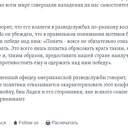
во всем мире совершали нападения на нас самостоятель
орит, что его коллеги в разведслужбах по-разному в
 Но он убежден, что в правильном понимании мотивов 
к победе над ним: «Понять - вовсе не обязательно озн
ть. Это всего лишь попытка обрисовать врага таким, 
е и, таким образом, предоставить нашей стране наил
противостоять ему и одержать над ним победу».
ленный офицер американской разведслужбы говорит, 
 политики отказываются охарактеризовать этот конф
войну, бин Ладен и его сторонники, вне всякого сомн
спринимают.
ься
Follow us
Распечатать