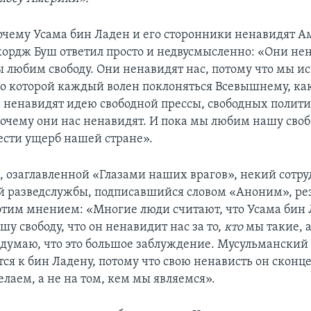
очему Усама бин Ладен и его сторонники ненавидят А
ордж Буш ответил просто и недвусмысленно: «Они нен
ы любим свободу. Они ненавидят нас, потому что мы и
но которой каждый волен поклоняться Всевышнему, как
ненавидят идею свободной прессы, свободных полит
почему они нас ненавидят. И пока мы любим нашу свобо
ести ущерб нашей стране».
е, озаглавленной «Глазами наших врагов», некий сотр
 разведслужбы, подписавшийся словом «Аноним», ре
 этим мнением: «Многие люди считают, что Усама бин
у свободу, что он ненавидит нас за то,
кто
мы такие, а
 думаю, что это большое заблуждение. Мусульманский
ся к бин Ладену, потому что свою ненависть он сконц
елаем, а не на том, кем мы являемся».