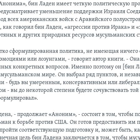
нонима», бин Ладен имеет четкую политическую про
редусматривает уменьшение поддержки Израиля Сое
од всех американских войск с Аравийского полуостров
 как говорил бин Ладен, «агрессии против Ирака» и 
тяных и других природных ресурсов мусульманских с
етко сформулированная политика, не имеющая ничего 
моциями или лозунгами, - говорит автор книги. - Она
ных конкретных вопросов. Именно поэтому он [бин Л
 мусульманском мире. Он выбрал ряд пунктов, и незав
и - будь вы умеренным, консервативным или либера
 - вы до некоторой степени будете сочувствовать той
формулировал».
ена, - продолжает «Аноним», - состоит в том, чтобы 
ьман к борьбе против США. Он готов предоставить им 
пройти соответствующую подготовку и, может быть, к
онечная цель бин Ладена заключается в том, чтобы му