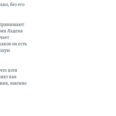
но, без его
оспринимают
бин Ладена
ачает
каков он есть
учшую
что хотя
ликт как
ения, именно