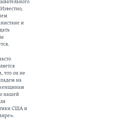
дывательного
 Известно,
чем
анистане и
дать
ны
тся.
часто
ляется
, что он не
ападем на
т женщинам
 о нашей
для
итики США и
мире».