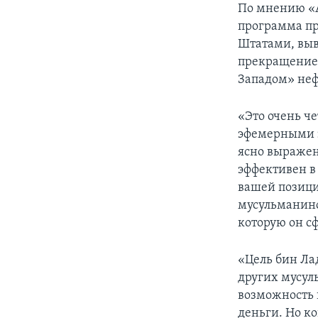
По мнению «А
программа п
Штатами, выв
прекращение,
Западом» неф
«Это очень ч
эфемерными э
ясно выражен
эффективен в
вашей позици
мусульманином
которую он с
«Цель бин Лад
других мусул
возможность 
деньги. Но к