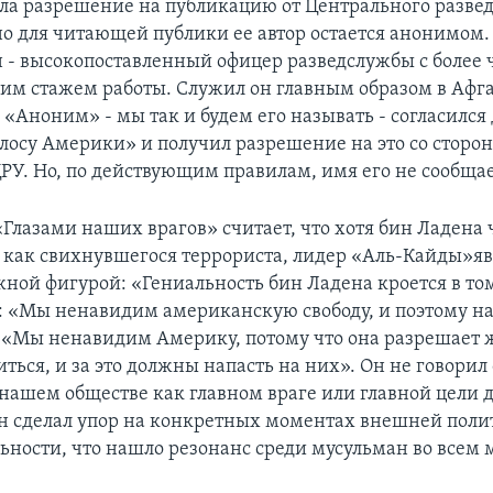
ла разрешение на публикацию от Центрального разве
но для читающей публики ее автор остается анонимом.
он - высокопоставленный офицер разведслужбы с более 
им стажем работы. Служил он главным образом в Афг
«Аноним» - мы так и будем его называть - согласился 
лосу Америки» и получил разрешение на это со сторо
ЦРУ. Но, по действующим правилам, имя его не сообщае
«Глазами наших врагов» считает, что хотя бин Ладена 
 как свихнувшегося террориста, лидер «Аль-Кайды»яв
ной фигурой: «Гениальность бин Ладена кроется в том
ь: «Мы ненавидим американскую свободу, и поэтому н
 «Мы ненавидим Америку, потому что она разрешае
иться, и за это должны напасть на них». Он не говорил
 нашем обществе как главном враге или главной цели 
н сделал упор на конкретных моментах внешней пол
ьности, что нашло резонанс среди мусульман во всем 