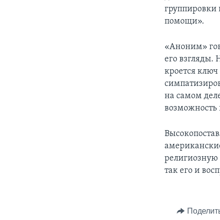
группировки 
помощи».
«Аноним» гов
его взгляды.
кроется ключ 
симпатизирова
на самом дел
возможность 
Высокопостав
американские
религиозную 
так его и во
Поделит