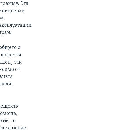
грамму. Эта
диненными
а,
«эксплуатации
тран.
общего с
 касается
аден] так
исимо от
льным
 цели,
поощрять
помощь,
акие-то
сульманские