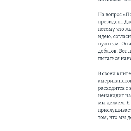
На вопрос «П
президент Дж
потому что м
идею, соглас
нужным. Они 
дебатов. Вот 
пытаться нан
В своей книг
американской
расходится с
ненавидит наш
мы делаем. Я
прислушивает
том, что мы д