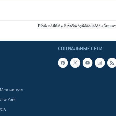
Êíèãà «Àíîíèìà» íà ñàéòå èçäàòåëüñòâà «Brass
Ы
СОЦИАЛЬНЫЕ СЕТИ
А за минуту
New York
VOA