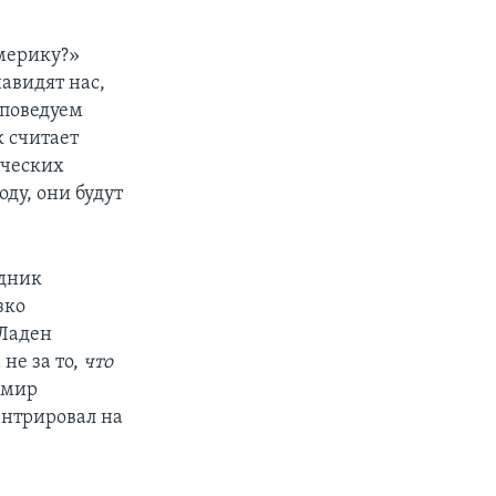
мерику?»
авидят нас,
споведуем
 считает
ических
ду, они будут
удник
зко
 Ладен
 не за то,
что
 мир
ентрировал на