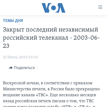
Линки
доступности
Перейти
ТЕМЫ ДНЯ
на
ГЛАВНОЕ
Закрыт последний независимый
основной
ПРОГРАММЫ
контент
российский телеканал - 2003-06-
ПРОЕКТЫ
Перейти
АМЕРИКА
23
к
ЭКСПЕРТИЗА
НОВОСТИ ЗА МИНУТУ
УЧИМ АНГЛИЙСКИЙ
основной
23 Июнь, 2003 03:00
ИНТЕРВЬЮ
ИТОГИ
НАША АМЕРИКАНСКАЯ ИСТОРИЯ
навигации
Перейти
Поделиться
ФАКТЫ ПРОТИВ ФЕЙКОВ
ПОЧЕМУ ЭТО ВАЖНО?
А КАК В АМЕРИКЕ?
в
ЗА СВОБОДУ ПРЕССЫ
ДИСКУССИЯ VOA
АРТЕФАКТЫ
поиск
Воскресной ночью, в соответствии с приказом
УЧИМ АНГЛИЙСКИЙ
ДЕТАЛИ
АМЕРИКАНСКИЕ ГОРОДКИ
Министерства печати, в России было прекращено
ВИДЕО
НЬЮ-ЙОРК NEW YORK
ТЕСТЫ
вещание канала «ТВС». Еще несколько месяцев
назад российская печать писала о том, что ТВС
ПОДПИСКА НА НОВОСТИ
АМЕРИКА. БОЛЬШОЕ ПУТЕШЕСТВИЕ