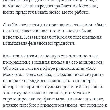
скорее всего разделит судьбу «НТВ» и «ТВ-6», и
команде главного редактора Евгения Киселева,
Learning English
вновь придется искать новое место работы.
СОЦИАЛЬНЫЕ СЕТИ
Сам Киселев в эти дни признается, что в июне была
надежда спасти канал, но эта надежда была
невелика. Независимая от Кремля телекомпания
испытывала финансовые трудности.
Языки
Киселев возложил основную ответственность за
прекращение вещания канала на его акционеров.
Об этом он заявил в эфире радиостанции «Эхо
Москвы». По его словам, в сложившейся ситуации
на канале прежде всего виноваты акционеры,
которые не приняли нужных решений на разных
этапах существования канала, и тем самым
спровоцировали конфликты за влияние на канале,
а также перебои с финансированием, что привело к