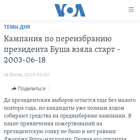
Линки
доступности
Перейти
ТЕМЫ ДНЯ
на
ГЛАВНОЕ
Кампания по переизбранию
основной
ПРОГРАММЫ
контент
президента Буша взяла старт -
ПРОЕКТЫ
Перейти
АМЕРИКА
2003-06-18
к
ЭКСПЕРТИЗА
НОВОСТИ ЗА МИНУТУ
УЧИМ АНГЛИЙСКИЙ
основной
18 Июнь, 2003 03:00
ИНТЕРВЬЮ
ИТОГИ
НАША АМЕРИКАНСКАЯ ИСТОРИЯ
навигации
Перейти
Поделиться
ФАКТЫ ПРОТИВ ФЕЙКОВ
ПОЧЕМУ ЭТО ВАЖНО?
А КАК В АМЕРИКЕ?
в
До президентских выборов остается еще без малого
ЗА СВОБОДУ ПРЕССЫ
ДИСКУССИЯ VOA
АРТЕФАКТЫ
поиск
полтора года, но кандидаты уже полным ходом
УЧИМ АНГЛИЙСКИЙ
ДЕТАЛИ
АМЕРИКАНСКИЕ ГОРОДКИ
собирают средства на предвыборные кампании. В
ВИДЕО
плане привлечения пожертвований на
НЬЮ-ЙОРК NEW YORK
ТЕСТЫ
президентскую гонку не было и нет равных
ПОДПИСКА НА НОВОСТИ
АМЕРИКА. БОЛЬШОЕ ПУТЕШЕСТВИЕ
Джорджу Бушу-младшему. Первая его открытая