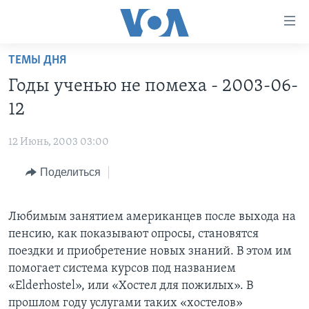
Линки
доступности
Перейти
ТЕМЫ ДНЯ
на
ГЛАВНОЕ
Годы ученью не помеха - 2003-06-
основной
ПРОГРАММЫ
контент
12
ПРОЕКТЫ
Перейти
АМЕРИКА
к
12 Июнь, 2003 03:00
ЭКСПЕРТИЗА
НОВОСТИ ЗА МИНУТУ
УЧИМ АНГЛИЙСКИЙ
основной
Поделиться
ИНТЕРВЬЮ
ИТОГИ
НАША АМЕРИКАНСКАЯ ИСТОРИЯ
навигации
Перейти
ФАКТЫ ПРОТИВ ФЕЙКОВ
ПОЧЕМУ ЭТО ВАЖНО?
А КАК В АМЕРИКЕ?
в
Любимым занятием американцев после выхода на
ЗА СВОБОДУ ПРЕССЫ
ДИСКУССИЯ VOA
АРТЕФАКТЫ
поиск
пенсию, как показывают опросы, становятся
УЧИМ АНГЛИЙСКИЙ
ДЕТАЛИ
АМЕРИКАНСКИЕ ГОРОДКИ
поездки и приобретение новых знаний. В этом им
помогает система курсов под названием
ВИДЕО
НЬЮ-ЙОРК NEW YORK
ТЕСТЫ
«Elderhostel», или «Хостел для пожилых». В
ПОДПИСКА НА НОВОСТИ
АМЕРИКА. БОЛЬШОЕ ПУТЕШЕСТВИЕ
прошлом году услугами таких «хостелов»