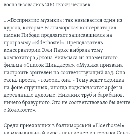
воспользовались 200 тысяч человек.
Learning English
...«Восприятие музыки»: так называется один из
СОЦИАЛЬНЫЕ СЕТИ
курсов, которые Балтиморская консерватория
имени Пибоди предлагает записавшимся на
программу «Elderhostel». Преподаватель
консерватории Эми Паркс выбрала тему
Языки
композитора Джона Уильямса из знаменитого
фильма «Список Шиндлера». «Музыка призвана
настроить зрителей на соответствующий лад. Она
очень проста, - говорит она. - Тему ведет скрипка
на фоне струнных, иногда подключаются арфы и
деревянные духовые. Никаких труб и барабанов,
ничего бравурного. Это не соответствовало бы ленте
о Холокосте».
Среди приехавших в балтиморский «Elderhostel»
на музыкальный курс - пенсионер из городка Сент-