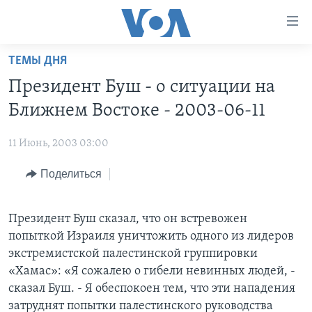
Линки
доступности
Перейти
ТЕМЫ ДНЯ
на
ГЛАВНОЕ
Президент Буш - о ситуации на
основной
ПРОГРАММЫ
контент
Ближнем Востоке - 2003-06-11
ПРОЕКТЫ
Перейти
АМЕРИКА
к
11 Июнь, 2003 03:00
ЭКСПЕРТИЗА
НОВОСТИ ЗА МИНУТУ
УЧИМ АНГЛИЙСКИЙ
основной
Поделиться
ИНТЕРВЬЮ
ИТОГИ
НАША АМЕРИКАНСКАЯ ИСТОРИЯ
навигации
Перейти
ФАКТЫ ПРОТИВ ФЕЙКОВ
ПОЧЕМУ ЭТО ВАЖНО?
А КАК В АМЕРИКЕ?
в
Президент Буш сказал, что он встревожен
ЗА СВОБОДУ ПРЕССЫ
ДИСКУССИЯ VOA
АРТЕФАКТЫ
поиск
попыткой Израиля уничтожить одного из лидеров
УЧИМ АНГЛИЙСКИЙ
ДЕТАЛИ
АМЕРИКАНСКИЕ ГОРОДКИ
экстремистской палестинской группировки
«Хамас»: «Я сожалею о гибели невинных людей, -
ВИДЕО
НЬЮ-ЙОРК NEW YORK
ТЕСТЫ
сказал Буш. - Я обеспокоен тем, что эти нападения
ПОДПИСКА НА НОВОСТИ
АМЕРИКА. БОЛЬШОЕ ПУТЕШЕСТВИЕ
затруднят попытки палестинского руководства