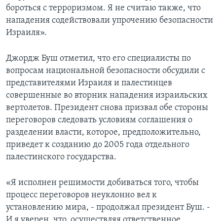
бороться с терроризмом. Я не считаю также, что
Learning English
нападения содействовали упрочению безопасности
Израиля».
СОЦИАЛЬНЫЕ СЕТИ
Джордж Буш отметил, что его специалисты по
вопросам национальной безопасности обсудили с
представителями Израиля и палестинцев
Языки
совершенные во вторник нападения израильских
вертолетов. Президент снова призвал обе стороны
переговоров следовать условиям соглашения о
разделении власти, которое, предположительно,
приведет к созданию до 2005 года отдельного
палестинского государства.
«Я исполнен решимости добиваться того, чтобы
процесс переговоров неуклонно вел к
установлению мира, - продолжал президент Буш. -
И я уверен, что, осуществляя ответственное