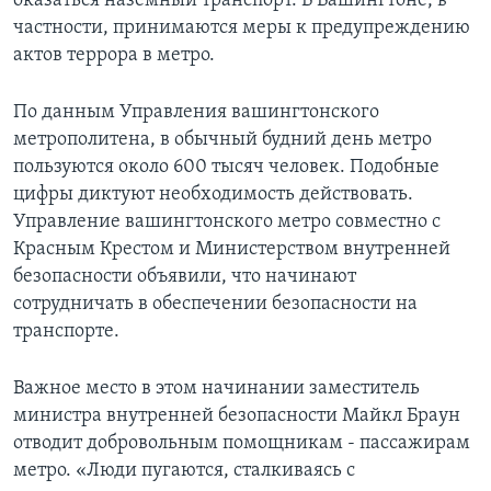
оказаться наземный транспорт. В Вашингтоне, в
частности, принимаются меры к предупреждению
Learning English
актов террора в метро.
СОЦИАЛЬНЫЕ СЕТИ
По данным Управления вашингтонского
метрополитена, в обычный будний день метро
пользуются около 600 тысяч человек. Подобные
цифры диктуют необходимость действовать.
Языки
Управление вашингтонского метро совместно с
Красным Крестом и Министерством внутренней
безопасности объявили, что начинают
сотрудничать в обеспечении безопасности на
транспорте.
Важное место в этом начинании заместитель
министра внутренней безопасности Майкл Браун
отводит добровольным помощникам - пассажирам
метро. «Люди пугаются, сталкиваясь с