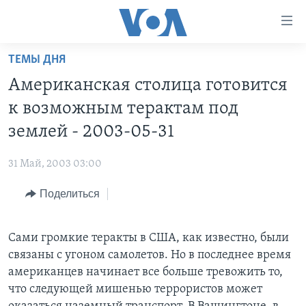
Линки
доступности
Перейти
ТЕМЫ ДНЯ
на
ГЛАВНОЕ
Американская столица готовится
основной
ПРОГРАММЫ
контент
к возможным терактам под
ПРОЕКТЫ
Перейти
АМЕРИКА
землей - 2003-05-31
к
ЭКСПЕРТИЗА
НОВОСТИ ЗА МИНУТУ
УЧИМ АНГЛИЙСКИЙ
основной
31 Май, 2003 03:00
ИНТЕРВЬЮ
ИТОГИ
НАША АМЕРИКАНСКАЯ ИСТОРИЯ
навигации
Перейти
Поделиться
ФАКТЫ ПРОТИВ ФЕЙКОВ
ПОЧЕМУ ЭТО ВАЖНО?
А КАК В АМЕРИКЕ?
в
ЗА СВОБОДУ ПРЕССЫ
ДИСКУССИЯ VOA
АРТЕФАКТЫ
поиск
Сами громкие теракты в США, как известно, были
УЧИМ АНГЛИЙСКИЙ
ДЕТАЛИ
АМЕРИКАНСКИЕ ГОРОДКИ
связаны с угоном самолетов. Но в последнее время
ВИДЕО
НЬЮ-ЙОРК NEW YORK
ТЕСТЫ
американцев начинает все больше тревожить то,
что следующей мишенью террористов может
ПОДПИСКА НА НОВОСТИ
АМЕРИКА. БОЛЬШОЕ ПУТЕШЕСТВИЕ