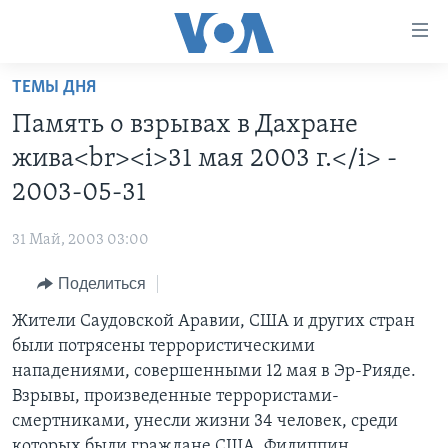
Линки
доступности
Перейти
ТЕМЫ ДНЯ
на
ГЛАВНОЕ
Память о взрывах в Дахране
основной
ПРОГРАММЫ
контент
жива<br><i>31 мая 2003 г.</i> -
ПРОЕКТЫ
Перейти
АМЕРИКА
2003-05-31
к
ЭКСПЕРТИЗА
НОВОСТИ ЗА МИНУТУ
УЧИМ АНГЛИЙСКИЙ
основной
31 Май, 2003 03:00
ИНТЕРВЬЮ
ИТОГИ
НАША АМЕРИКАНСКАЯ ИСТОРИЯ
навигации
Перейти
Поделиться
ФАКТЫ ПРОТИВ ФЕЙКОВ
ПОЧЕМУ ЭТО ВАЖНО?
А КАК В АМЕРИКЕ?
в
Жители Саудовской Аравии, США и других стран
ЗА СВОБОДУ ПРЕССЫ
ДИСКУССИЯ VOA
АРТЕФАКТЫ
поиск
были потрясены террористическими
УЧИМ АНГЛИЙСКИЙ
ДЕТАЛИ
АМЕРИКАНСКИЕ ГОРОДКИ
нападениями, совершенными 12 мая в Эр-Рияде.
ВИДЕО
Взрывы, произведенные террористами-
НЬЮ-ЙОРК NEW YORK
ТЕСТЫ
смертниками, унесли жизни 34 человек, среди
ПОДПИСКА НА НОВОСТИ
АМЕРИКА. БОЛЬШОЕ ПУТЕШЕСТВИЕ
которых были граждане США, Филиппин,