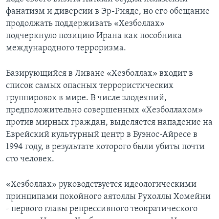
фанатизм и диверсии в Эр-Рияде, но его обещание
Learning English
продолжать поддерживать «Хезболлах»
подчеркнуло позицию Ирана как пособника
СОЦИАЛЬНЫЕ СЕТИ
международного терроризма.
Базирующийся в Ливане «Хезболлах» входит в
список самых опасных террористических
Языки
группировок в мире. В числе злодеяний,
предположительно совершенных «Хезболлахом»
против мирных граждан, выделяется нападение на
Еврейский культурный центр в Буэнос-Айресе в
1994 году, в результате которого были убиты почти
сто человек.
«Хезболлах» руководствуется идеологическими
принципами покойного аятоллы Рухоллы Хомейни
- первого главы репрессивного теократического