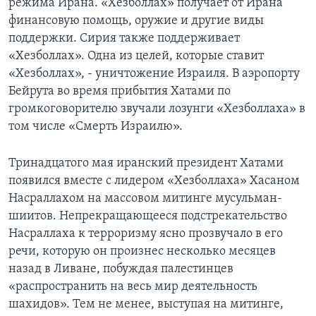
режима Ирана. «Хезболлах» получает от Ирана
финансовую помощь, оружие и другие виды
поддержки. Сирия также поддерживает
«Хезболлах». Одна из целей, которые ставит
«Хезболлах», - уничтожение Израиля. В аэропорту
Бейрута во время прибытия Хатами по
громкоговорителю звучали лозунги «Хезболлаха» в
том числе «Смерть Израилю».
Тринадцатого мая иранский президент Хатами
появился вместе с лидером «Хезболлаха» Хасаном
Насраллахом на массовом митинге мусульман-
шиитов. Непрекращающееся подстрекательство
Насраллаха к терроризму ясно прозвучало в его
речи, которую он произнес несколько месяцев
назад в Ливане, побуждая палестинцев
«распространить на весь мир деятельность
шахидов». Тем не менее, выступая на митинге,