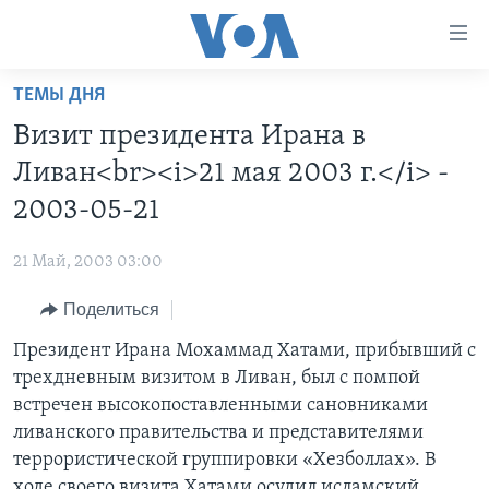
Линки
доступности
Перейти
ТЕМЫ ДНЯ
на
ГЛАВНОЕ
Визит президента Ирана в
основной
ПРОГРАММЫ
контент
Ливан<br><i>21 мая 2003 г.</i> -
ПРОЕКТЫ
Перейти
АМЕРИКА
2003-05-21
к
ЭКСПЕРТИЗА
НОВОСТИ ЗА МИНУТУ
УЧИМ АНГЛИЙСКИЙ
основной
21 Май, 2003 03:00
ИНТЕРВЬЮ
ИТОГИ
НАША АМЕРИКАНСКАЯ ИСТОРИЯ
навигации
Перейти
Поделиться
ФАКТЫ ПРОТИВ ФЕЙКОВ
ПОЧЕМУ ЭТО ВАЖНО?
А КАК В АМЕРИКЕ?
в
Президент Ирана Мохаммад Хатами, прибывший с
ЗА СВОБОДУ ПРЕССЫ
ДИСКУССИЯ VOA
АРТЕФАКТЫ
поиск
трехдневным визитом в Ливан, был с помпой
УЧИМ АНГЛИЙСКИЙ
ДЕТАЛИ
АМЕРИКАНСКИЕ ГОРОДКИ
встречен высокопоставленными сановниками
ВИДЕО
ливанского правительства и представителями
НЬЮ-ЙОРК NEW YORK
ТЕСТЫ
террористической группировки «Хезболлах». В
ПОДПИСКА НА НОВОСТИ
АМЕРИКА. БОЛЬШОЕ ПУТЕШЕСТВИЕ
ходе своего визита Хатами осудил исламский