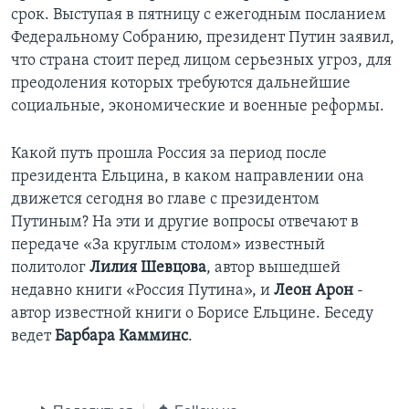
срок. Выступая в пятницу с ежегодным посланием
Learning English
Федеральному Собранию, президент Путин заявил,
что страна стоит перед лицом серьезных угроз, для
СОЦИАЛЬНЫЕ СЕТИ
преодоления которых требуются дальнейшие
социальные, экономические и военные реформы.
Какой путь прошла Россия за период после
Языки
президента Ельцина, в каком направлении она
движется сегодня во главе с президентом
Путиным? На эти и другие вопросы отвечают в
передаче «За круглым столом» известный
политолог
Лилия Шевцова
, автор вышедшей
недавно книги «Россия Путина», и
Леон Арон
-
автор известной книги о Борисе Ельцине. Беседу
ведет
Барбара Камминс
.