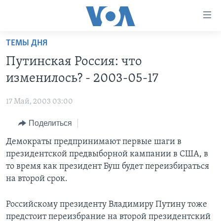
Линки
доступности
Перейти
ТЕМЫ ДНЯ
на
ГЛАВНОЕ
Путинская Россия: что
основной
ПРОГРАММЫ
контент
изменилось? - 2003-05-17
ПРОЕКТЫ
Перейти
АМЕРИКА
к
17 Май, 2003 03:00
ЭКСПЕРТИЗА
НОВОСТИ ЗА МИНУТУ
УЧИМ АНГЛИЙСКИЙ
основной
Поделиться
ИНТЕРВЬЮ
ИТОГИ
НАША АМЕРИКАНСКАЯ ИСТОРИЯ
навигации
Перейти
ФАКТЫ ПРОТИВ ФЕЙКОВ
Демократы предпринимают первые шаги в
ПОЧЕМУ ЭТО ВАЖНО?
А КАК В АМЕРИКЕ?
в
президентской предвыборной кампании в США, в
ЗА СВОБОДУ ПРЕССЫ
ДИСКУССИЯ VOA
АРТЕФАКТЫ
поиск
то время как президент Буш будет переизбираться
УЧИМ АНГЛИЙСКИЙ
ДЕТАЛИ
АМЕРИКАНСКИЕ ГОРОДКИ
на второй срок.
ВИДЕО
НЬЮ-ЙОРК NEW YORK
ТЕСТЫ
Российскому президенту Владимиру Путину тоже
ПОДПИСКА НА НОВОСТИ
АМЕРИКА. БОЛЬШОЕ ПУТЕШЕСТВИЕ
предстоит переизбрание на второй президентский