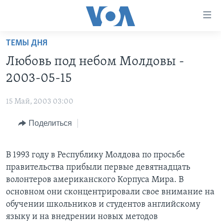
Линки
доступности
Перейти
ТЕМЫ ДНЯ
на
ГЛАВНОЕ
Любовь под небом Молдовы -
основной
ПРОГРАММЫ
контент
2003-05-15
ПРОЕКТЫ
Перейти
АМЕРИКА
к
15 Май, 2003 03:00
ЭКСПЕРТИЗА
НОВОСТИ ЗА МИНУТУ
УЧИМ АНГЛИЙСКИЙ
основной
Поделиться
ИНТЕРВЬЮ
ИТОГИ
НАША АМЕРИКАНСКАЯ ИСТОРИЯ
навигации
Перейти
ФАКТЫ ПРОТИВ ФЕЙКОВ
ПОЧЕМУ ЭТО ВАЖНО?
А КАК В АМЕРИКЕ?
в
В 1993 году в Республику Молдова по просьбе
ЗА СВОБОДУ ПРЕССЫ
ДИСКУССИЯ VOA
АРТЕФАКТЫ
поиск
правительства прибыли первые девятнадцать
УЧИМ АНГЛИЙСКИЙ
ДЕТАЛИ
АМЕРИКАНСКИЕ ГОРОДКИ
волонтеров американского Корпуса Мира. В
основном они сконцентрировали свое внимание на
ВИДЕО
НЬЮ-ЙОРК NEW YORK
ТЕСТЫ
обучении школьников и студентов английскому
ПОДПИСКА НА НОВОСТИ
АМЕРИКА. БОЛЬШОЕ ПУТЕШЕСТВИЕ
языку и на внедрении новых методов