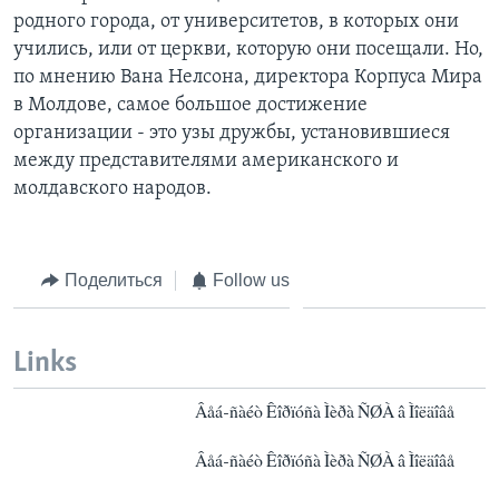
родного города, от университетов, в которых они
учились, или от церкви, которую они посещали. Но,
по мнению Вана Нелсона, директора Корпуса Мира
в Молдове, самое большое достижение
организации - это узы дружбы, установившиеся
между представителями американского и
молдавского народов.
Поделиться
Follow us
Links
Âåá-ñàéò Êîðïóñà Ìèðà ÑØÀ â Ìîëäîâå
Âåá-ñàéò Êîðïóñà Ìèðà ÑØÀ â Ìîëäîâå