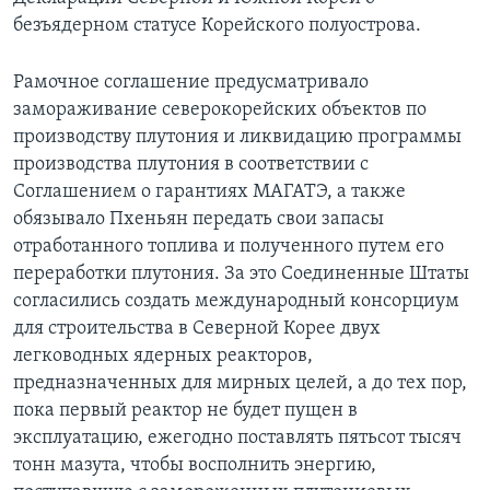
безъядерном статусе Корейского полуострова.
Learning English
Рамочное соглашение предусматривало
СОЦИАЛЬНЫЕ СЕТИ
замораживание северокорейских объектов по
производству плутония и ликвидацию программы
производства плутония в соответствии с
Соглашением о гарантиях МАГАТЭ, а также
Языки
обязывало Пхеньян передать свои запасы
отработанного топлива и полученного путем его
переработки плутония. За это Соединенные Штаты
согласились создать международный консорциум
для строительства в Северной Корее двух
легководных ядерных реакторов,
предназначенных для мирных целей, а до тех пор,
пока первый реактор не будет пущен в
эксплуатацию, ежегодно поставлять пятьсот тысяч
тонн мазута, чтобы восполнить энергию,