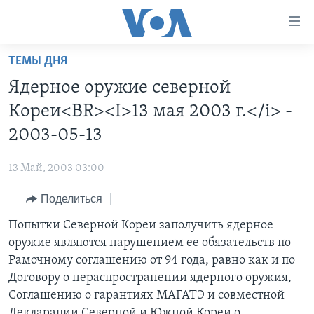
Линки
доступности
Перейти
ТЕМЫ ДНЯ
на
ГЛАВНОЕ
Ядерное оружие северной
основной
ПРОГРАММЫ
контент
Кореи<BR><I>13 мая 2003 г.</i> -
ПРОЕКТЫ
Перейти
АМЕРИКА
2003-05-13
к
ЭКСПЕРТИЗА
НОВОСТИ ЗА МИНУТУ
УЧИМ АНГЛИЙСКИЙ
основной
13 Май, 2003 03:00
ИНТЕРВЬЮ
ИТОГИ
НАША АМЕРИКАНСКАЯ ИСТОРИЯ
навигации
Перейти
Поделиться
ФАКТЫ ПРОТИВ ФЕЙКОВ
ПОЧЕМУ ЭТО ВАЖНО?
А КАК В АМЕРИКЕ?
в
Попытки Северной Кореи заполучить ядерное
ЗА СВОБОДУ ПРЕССЫ
ДИСКУССИЯ VOA
АРТЕФАКТЫ
поиск
оружие являются нарушением ее обязательств по
УЧИМ АНГЛИЙСКИЙ
ДЕТАЛИ
АМЕРИКАНСКИЕ ГОРОДКИ
Рамочному соглашению от 94 года, равно как и по
ВИДЕО
Договору о нераспространении ядерного оружия,
НЬЮ-ЙОРК NEW YORK
ТЕСТЫ
Соглашению о гарантиях МАГАТЭ и совместной
ПОДПИСКА НА НОВОСТИ
АМЕРИКА. БОЛЬШОЕ ПУТЕШЕСТВИЕ
Декларации Северной и Южной Кореи о