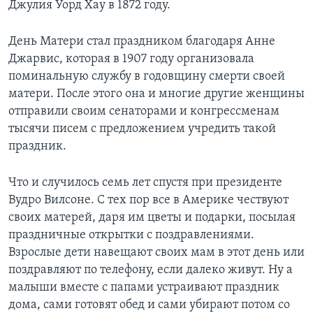
Джулия Уорд Хау в 1872 году.
Learning English
День Матери стал праздником благодаря Анне
Джарвис, которая в 1907 году организовала
СОЦИАЛЬНЫЕ СЕТИ
поминальную службу в годовщину смерти своей
матери. После этого она и многие другие женщины
отправили своим сенаторами и конгрессменам
Языки
тысячи писем с предложением учредить такой
праздник.
Что и случилось семь лет спустя при президенте
Вудро Вилсоне. С тех пор все в Америке чествуют
своих матерей, даря им цветы и подарки, посылая
праздничные открытки с поздравлениями.
Взрослые дети навещают своих мам в этот день или
поздравляют по телефону, если далеко живут. Ну а
малыши вместе с папами устраивают праздник
дома, сами готовят обед и сами убирают потом со