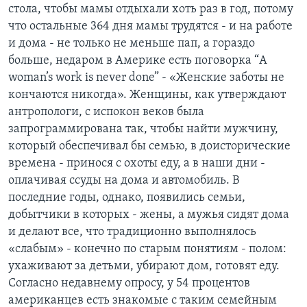
стола, чтобы мамы отдыхали хоть раз в год, потому
что остальные 364 дня мамы трудятся - и на работе
и дома - не только не меньше пап, а гораздо
больше, недаром в Америке есть поговорка “A
woman’s work is never done” - «Женские заботы не
кончаются никогда». Женщины, как утверждают
антропологи, с испокон веков была
запрограммирована так, чтобы найти мужчину,
который обеспечивал бы семью, в доисторические
времена - принося с охоты еду, а в наши дни -
оплачивая ссуды на дома и автомобиль. В
последние годы, однако, появились семьи,
добытчики в которых - жены, а мужья сидят дома
и делают все, что традиционно выполнялось
«слабым» - конечно по старым понятиям - полом:
ухаживают за детьми, убирают дом, готовят еду.
Согласно недавнему опросу, у 54 процентов
американцев есть знакомые с таким семейным