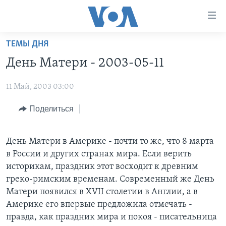
Линки
доступности
Перейти
ТЕМЫ ДНЯ
на
ГЛАВНОЕ
День Матери - 2003-05-11
основной
ПРОГРАММЫ
контент
11 Май, 2003 03:00
ПРОЕКТЫ
Перейти
АМЕРИКА
к
ЭКСПЕРТИЗА
Поделиться
НОВОСТИ ЗА МИНУТУ
УЧИМ АНГЛИЙСКИЙ
основной
ИНТЕРВЬЮ
ИТОГИ
НАША АМЕРИКАНСКАЯ ИСТОРИЯ
навигации
Перейти
День Матери в Америке - почти то же, что 8 марта
ФАКТЫ ПРОТИВ ФЕЙКОВ
ПОЧЕМУ ЭТО ВАЖНО?
А КАК В АМЕРИКЕ?
в
в России и других странах мира. Если верить
ЗА СВОБОДУ ПРЕССЫ
ДИСКУССИЯ VOA
АРТЕФАКТЫ
поиск
историкам, праздник этот восходит к древним
греко-римским временам. Современный же День
УЧИМ АНГЛИЙСКИЙ
ДЕТАЛИ
АМЕРИКАНСКИЕ ГОРОДКИ
Матери появился в XVII столетии в Англии, а в
ВИДЕО
НЬЮ-ЙОРК NEW YORK
ТЕСТЫ
Америке его впервые предложила отмечать -
правда, как праздник мира и покоя - писательница
ПОДПИСКА НА НОВОСТИ
АМЕРИКА. БОЛЬШОЕ ПУТЕШЕСТВИЕ