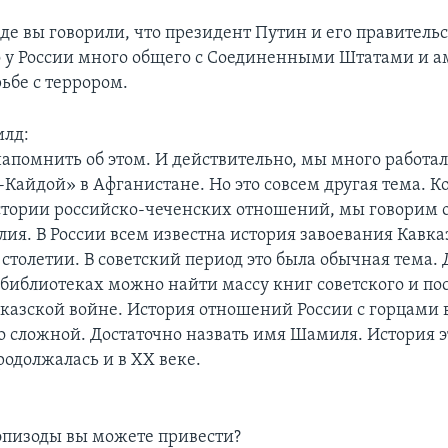
:
де вы говорили, что президент Путин и его правительс
о у России много общего с Соединенными Штатами и 
ьбе с террором.
илд:
напомнить об этом. И действительно, мы много работал
-Кайдой» в Афганистане. Но это совсем другая тема. К
стории российско-чеченских отношений, мы говорим о
ия. В России всем известна история завоевания Кавка
столетии. В советский период это была обычная тема. 
 библиотеках можно найти массу книг советского и по
вказской войне. История отношений России с горцами 
о сложной. Достаточно назвать имя Шамиля. История 
одолжалась и в XX веке.
эпизоды вы можете привести?