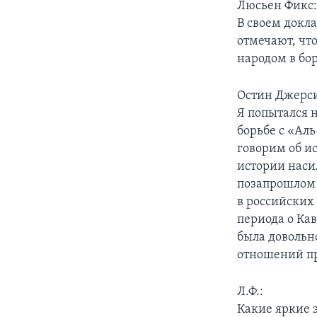
Люсьен Фикс
В своем докла
отмечают, чт
народом в бор
Остин Джерс
Я попытался 
борьбе с «Аль
говорим об и
истории насил
позапрошлом 
в российских
периода о Ка
была довольн
отношений пр
Л.Ф.:
Какие яркие 