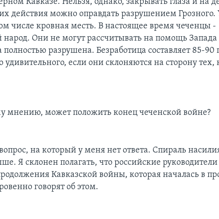
рном Кавказе. Нельзя, однако, закрывать глаза и на д
 их действия можно оправдать разрушением Грозного. 
ом числе кровная месть. В настоящее время чеченцы -
 народ. Они не могут рассчитывать на помощь Запада
 полностью разрушена. Безработица составляет 85-90 
о удивительного, если они склоняются на сторону тех, 
му мнению, может положить конец чеченской войне?
опрос, на который у меня нет ответа. Спираль насили
ыше. Я склонен полагать, что российские руководители
продолжения Кавказской войны, которая началась в пр
ровенно говорят об этом.