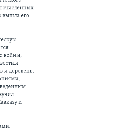
ического
огочисленных
о вышла его
ческую
тся
е войны,
звестны
 и деревень,
аниями,
риведенным
зучил
Кавказу и
ами.