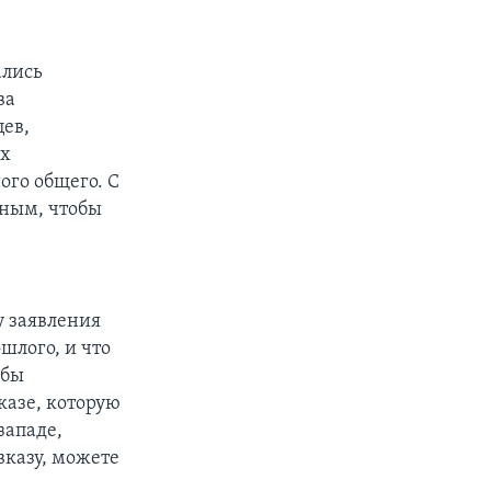
ались
ва
цев,
их
ого общего. С
нным, чтобы
у заявления
шлого, и что
 бы
казе, которую
западе,
вказу, можете