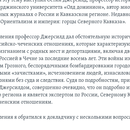
а эту тему выступил Остин Джерсилд, профессор истор
ирджинского университета «Олд доминион», автор мн
чных журналах о России и Кавказском регионе. Недавн
«Ориентализм и империя: горцы Северного Кавказа».
пления профессор Джерсилд дал обстоятельную истори
ссийско-чеченских отношениях, которые характеризую
изгнанием с родных мест и депортациями, включая дв
Россией в Чечне за последние восемь лет. Эти войны и
 Грозного, беспорядочными бомбардировками городов
ыми «зачистками», исчезновением людей, изнасилов
знями без суда и следствия. Судя по подробностям, п
Джерсилдом, совершенно очевидно, что он подробно и
 региона и является экспертом по России, Северному 
еченским отношениям.
ления я обратился к докладчику с несколькими вопрос