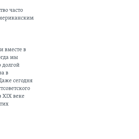
тво часто
американским
и вместе в
огда мы
 долгой
за в
Даже сегодня
стсоветского
в XIX веке
этих