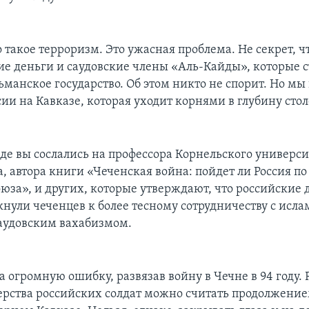
о такое терроризм. Это ужасная проблема. Не секрет, ч
кие деньги и саудовские члены «Аль-Кайды», которые 
ьманское государство. Об этом никто не спорит. Но мы
ии на Кавказе, которая уходит корнями в глубину стол
аде вы сослались на профессора Корнельского универс
, автора книги «Чеченская война: пойдет ли Россия по
юза», и других, которые утверждают, что российские 
кнули чеченцев к более тесному сотрудничеству с исл
аудовским вахабизмом.
а огромную ошибку, развязав войну в Чечне в 94 году.
верства российских солдат можно считать продолжение