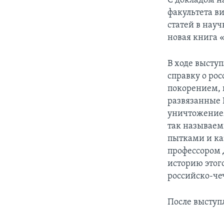
С докладом н
факультета в
статей в нау
новая книга 
В ходе высту
справку о ро
покорением, 
развязанные 
уничтожением
так называем
пытками и ка
профессором 
историю этого
российско-ч
После выступ