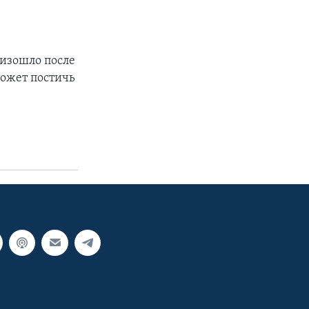
оизошло после
может постичь