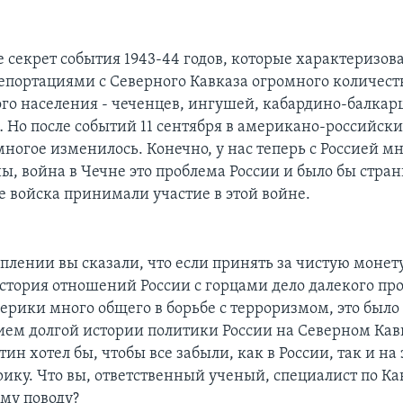
е секрет события 1943-44 годов, которые характеризов
епортациями с Северного Кавказа огромного количест
го населения - чеченцев, ингушей, кабардино-балкар
 Но после событий 11 сентября в американо-российск
ногое изменилось. Конечно, у нас теперь с Россией мн
ны, война в Чечне это проблема России и было бы стра
 войска принимали участие в этой войне.
уплении вы сказали, что если принять за чистую монет
история отношений России с горцами дело далекого про
мерики много общего в борьбе с терроризмом, это было
ем долгой истории политики России на Северном Кав
ин хотел бы, чтобы все забыли, как в России, так и на 
ику. Что вы, ответственный ученый, специалист по Ка
ому поводу?