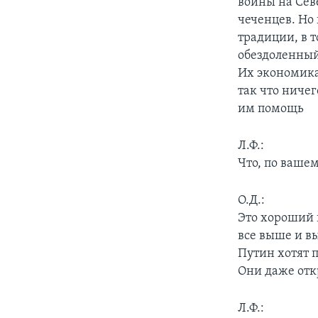
войны на Севе
чеченцев. Но
традиции, в т
обездоленный
Их экономика
так что ничег
им помощь
Л.Ф.:
Что, по ваше
О.Д.:
Это хороший в
все выше и в
Путин хотят 
Они даже отк
Л.Ф.: