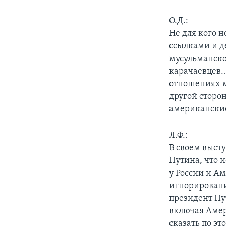
О.Д.:
Не для кого н
ссылками и д
мусульманско
карачаевцев…
отношениях м
другой сторо
американские
Л.Ф.:
В своем выст
Путина, что 
у России и А
игнорировани
президент Пут
включая Амер
сказать по эт