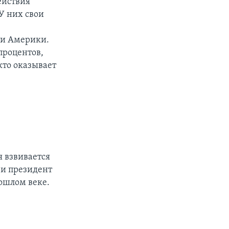
ействия
У них свои
 и Америки.
процентов,
кто оказывает
я взвивается
 и президент
ошлом веке.