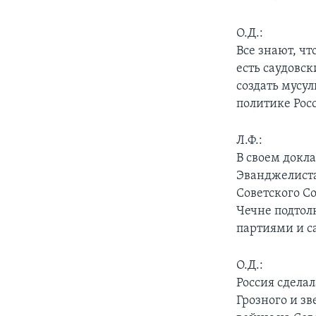
О.Д.:
Все знают, чт
есть саудовс
создать мусул
политике Росс
Л.Ф.:
В своем докл
Эванджелиста
Советского Со
Чечне подтол
партиями и с
О.Д.:
Россия сделал
Грозного и з