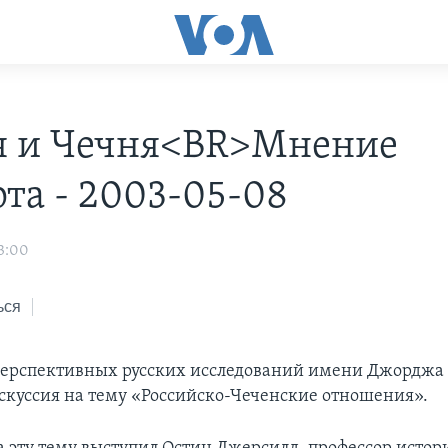
я и Чечня<BR>Мнение
рта - 2003-05-08
3:00
ься
перспективных русских исследований имени Джорджа
искуссия на тему «Российско-Чеченские отношения».