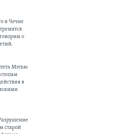
то в Чечне
стремятся
 говорим о
етий.
итета Мэтью
 стопам
действия в
амскими
 Разрушение
м старой