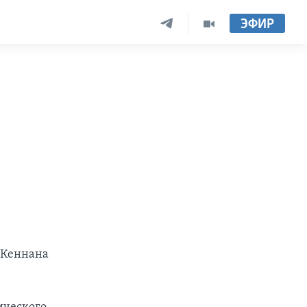
ЭФИР
 Кеннана