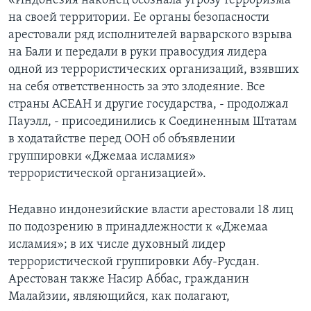
«Индонезия наконец осознала угрозу терроризма
на своей территории. Ее органы безопасности
Learning English
арестовали ряд исполнителей варварского взрыва
на Бали и передали в руки правосудия лидера
СОЦИАЛЬНЫЕ СЕТИ
одной из террористических организаций, взявших
на себя ответственность за это злодеяние. Все
страны АСЕАН и другие государства, - продолжал
Пауэлл, - присоединились к Соединенным Штатам
Языки
в ходатайстве перед ООН об объявлении
группировки «Джемаа исламия»
террористической организацией».
Недавно индонезийские власти арестовали 18 лиц
по подозрению в принадлежности к «Джемаа
исламия»; в их числе духовный лидер
террористической группировки Абу-Русдан.
Арестован также Насир Аббас, гражданин
Малайзии, являющийся, как полагают,