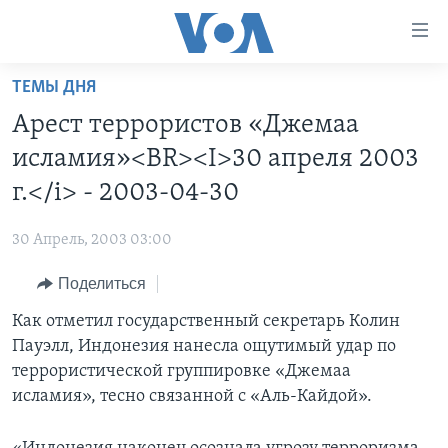
Линки
доступности
Перейти
ТЕМЫ ДНЯ
на
ГЛАВНОЕ
Арест террористов «Джемаа
основной
ПРОГРАММЫ
контент
исламия»<BR><I>30 апреля 2003
ПРОЕКТЫ
Перейти
АМЕРИКА
г.</i> - 2003-04-30
к
ЭКСПЕРТИЗА
НОВОСТИ ЗА МИНУТУ
УЧИМ АНГЛИЙСКИЙ
основной
30 Апрель, 2003 03:00
ИНТЕРВЬЮ
ИТОГИ
НАША АМЕРИКАНСКАЯ ИСТОРИЯ
навигации
Перейти
Поделиться
ФАКТЫ ПРОТИВ ФЕЙКОВ
ПОЧЕМУ ЭТО ВАЖНО?
А КАК В АМЕРИКЕ?
в
Как отметил государственный секретарь Колин
ЗА СВОБОДУ ПРЕССЫ
ДИСКУССИЯ VOA
АРТЕФАКТЫ
поиск
Пауэлл, Индонезия нанесла ощутимый удар по
УЧИМ АНГЛИЙСКИЙ
ДЕТАЛИ
АМЕРИКАНСКИЕ ГОРОДКИ
террористической группировке «Джемаа
ВИДЕО
исламия», тесно связанной с «Аль-Кайдой».
НЬЮ-ЙОРК NEW YORK
ТЕСТЫ
ПОДПИСКА НА НОВОСТИ
АМЕРИКА. БОЛЬШОЕ ПУТЕШЕСТВИЕ