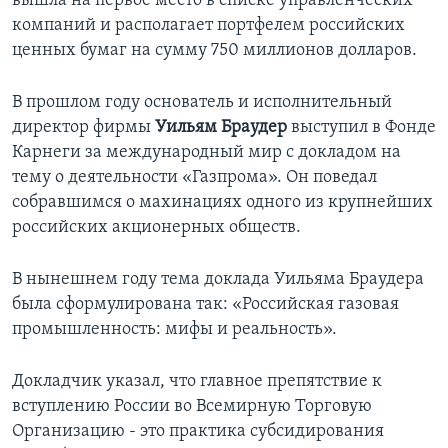
вышла на первое место в списке управленческих
компаний и располагает портфелем российских
Learning English
ценных бумаг на сумму 750 миллионов долларов.
СОЦИАЛЬНЫЕ СЕТИ
В прошлом году основатель и исполнительный
директор фирмы
Уильям Браудер
выступил в Фонде
Карнеги за международный мир с докладом на
тему о деятельности «Газпрома». Он поведал
Языки
собравшимся о махинациях одного из крупнейших
российских акционерных обществ.
В нынешнем году тема доклада Уильяма Браудера
была сформулирована так: «Российская газовая
промышленность: мифы и реальность».
Докладчик указал, что главное препятствие к
вступлению России во Всемирную Торговую
Организацию - это практика субсидирования