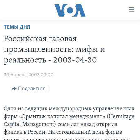
Линки
доступности
Перейти
ТЕМЫ ДНЯ
на
ГЛАВНОЕ
Российская газовая
основной
ПРОГРАММЫ
контент
промышленность: мифы и
ПРОЕКТЫ
Перейти
АМЕРИКА
реальность - 2003-04-30
к
ЭКСПЕРТИЗА
НОВОСТИ ЗА МИНУТУ
УЧИМ АНГЛИЙСКИЙ
основной
30 Апрель, 2003 03:00
ИНТЕРВЬЮ
ИТОГИ
НАША АМЕРИКАНСКАЯ ИСТОРИЯ
навигации
Перейти
Поделиться
ФАКТЫ ПРОТИВ ФЕЙКОВ
ПОЧЕМУ ЭТО ВАЖНО?
А КАК В АМЕРИКЕ?
в
ЗА СВОБОДУ ПРЕССЫ
ДИСКУССИЯ VOA
АРТЕФАКТЫ
поиск
Одна из ведущих международных управленческих
УЧИМ АНГЛИЙСКИЙ
ДЕТАЛИ
АМЕРИКАНСКИЕ ГОРОДКИ
фирм «Эрмитаж капитал менеджмент» (Hermitage
ВИДЕО
НЬЮ-ЙОРК NEW YORK
ТЕСТЫ
Capital Management) семь лет назад открыла
филиал в России. На сегодняшний день фирма
ПОДПИСКА НА НОВОСТИ
АМЕРИКА. БОЛЬШОЕ ПУТЕШЕСТВИЕ