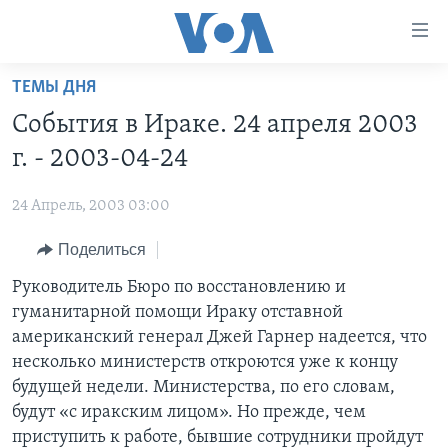
Линки
доступности
Перейти
ТЕМЫ ДНЯ
на
ГЛАВНОЕ
События в Ираке. 24 апреля 2003
основной
ПРОГРАММЫ
контент
г. - 2003-04-24
ПРОЕКТЫ
Перейти
АМЕРИКА
к
24 Апрель, 2003 03:00
ЭКСПЕРТИЗА
НОВОСТИ ЗА МИНУТУ
УЧИМ АНГЛИЙСКИЙ
основной
Поделиться
ИНТЕРВЬЮ
ИТОГИ
НАША АМЕРИКАНСКАЯ ИСТОРИЯ
навигации
Перейти
ФАКТЫ ПРОТИВ ФЕЙКОВ
Руководитель Бюро по восстановлению и
ПОЧЕМУ ЭТО ВАЖНО?
А КАК В АМЕРИКЕ?
в
гуманитарной помощи Ираку отставной
ЗА СВОБОДУ ПРЕССЫ
ДИСКУССИЯ VOA
АРТЕФАКТЫ
поиск
американский генерал Джей Гарнер надеется, что
УЧИМ АНГЛИЙСКИЙ
ДЕТАЛИ
АМЕРИКАНСКИЕ ГОРОДКИ
несколько министерств откроются уже к концу
будущей недели. Министерства, по его словам,
ВИДЕО
НЬЮ-ЙОРК NEW YORK
ТЕСТЫ
будут «с иракским лицом». Но прежде, чем
ПОДПИСКА НА НОВОСТИ
АМЕРИКА. БОЛЬШОЕ ПУТЕШЕСТВИЕ
приступить к работе, бывшие сотрудники пройдут