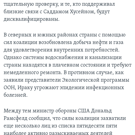
тщательную проверку, и те, кто поддерживал
Learning English
близкие связи с Саддамом Хусейном, будут
дисквалифицированы.
СОЦИАЛЬНЫЕ СЕТИ
В северных и южных районах страны с помощью
сил коалиции возобновлена добыча нефти и газа
для удовлетворения внутренних потребностей.
Языки
Однако системы водоснабжения и канализации
страны находятся в плачевном состоянии и требуют
немедленного ремонта. В противном случае, как
заявили представители Экологической программы
ООН, Ираку угрожают эпидемии инфекционных
болезней.
Между тем министр обороны США Дональд
Рамсфелд сообщил, что силы коалиции захватили
еще несколько лиц из списка пятидесяти пяти
наиболее активно разыскиваемых деятелей