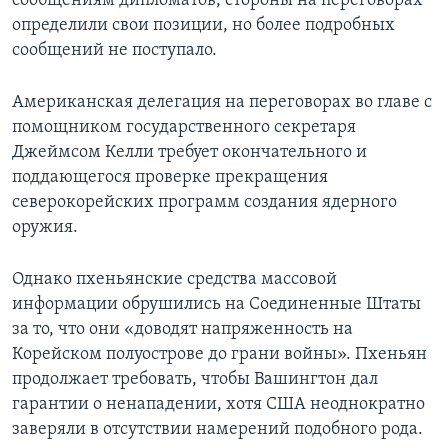
сообщениям дипломатов, стороны на переговорах
определили свои позиции, но более подробных
Learning English
сообщений не поступало.
СОЦИАЛЬНЫЕ СЕТИ
Американская делегация на переговорах во главе с
помощником государственного секретаря
Джеймсом Келли требует окончательного и
поддающегося проверке прекращения
Языки
северокорейских программ создания ядерного
оружия.
Однако пхеньянские средства массовой
информации обрушились на Соединенные Штаты
за то, что они «доводят напряженность на
Корейском полуострове до грани войны». Пхеньян
продолжает требовать, чтобы Вашингтон дал
гарантии о ненападении, хотя США неоднократно
заверяли в отсутствии намерений подобного рода.