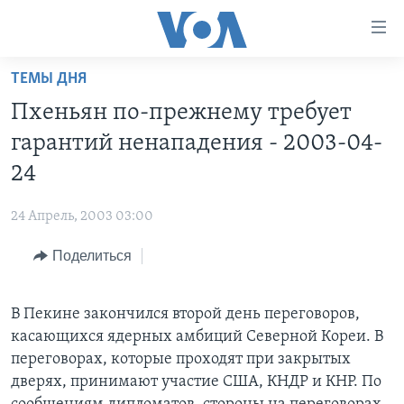
Линки
доступности
Перейти
ТЕМЫ ДНЯ
на
ГЛАВНОЕ
Пхеньян по-прежнему требует
основной
ПРОГРАММЫ
контент
гарантий ненападения - 2003-04-
ПРОЕКТЫ
Перейти
АМЕРИКА
24
к
ЭКСПЕРТИЗА
НОВОСТИ ЗА МИНУТУ
УЧИМ АНГЛИЙСКИЙ
основной
24 Апрель, 2003 03:00
ИНТЕРВЬЮ
ИТОГИ
НАША АМЕРИКАНСКАЯ ИСТОРИЯ
навигации
Перейти
Поделиться
ФАКТЫ ПРОТИВ ФЕЙКОВ
ПОЧЕМУ ЭТО ВАЖНО?
А КАК В АМЕРИКЕ?
в
ЗА СВОБОДУ ПРЕССЫ
ДИСКУССИЯ VOA
АРТЕФАКТЫ
поиск
В Пекине закончился второй день переговоров,
УЧИМ АНГЛИЙСКИЙ
ДЕТАЛИ
АМЕРИКАНСКИЕ ГОРОДКИ
касающихся ядерных амбиций Северной Кореи. В
ВИДЕО
НЬЮ-ЙОРК NEW YORK
ТЕСТЫ
переговорах, которые проходят при закрытых
дверях, принимают участие США, КНДР и КНР. По
ПОДПИСКА НА НОВОСТИ
АМЕРИКА. БОЛЬШОЕ ПУТЕШЕСТВИЕ