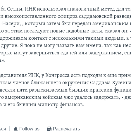
аба Сетны, ИНК использовал аналогичный метод для то
чи высокопоставленного офицера саддамовской развед
-Насери, , который затем был передан американским
о за этим последуют новые подобные акты, сказал он:
держиваем контакт с несколькими такими людьми, а 
 другие. Я пока не могу назвать вам имена, так как не
торые могут завершиться сдачей или задержанием, е
я».
едставителя ИНК, у Конгресса есть подходы к еще при
яткам членов ближайшего окружения Саддама Хусейн
идесяти пяти разыскиваемых бывших иракских функци
ого американским войскам уже удалось задержать, - д
а и его бывший министр финансов.
ься
Follow us
Распечатать