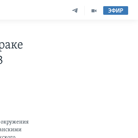
ЭФИР
раке
3
о окружения
канскими
кского