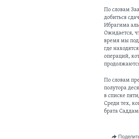
По словам За
добиться сда
Ибрагима аль
Ожидается, чт
время мы под
где находятся
операций, ко
продолжаютс
По словам пр
полутора дес
в списке пят
Среди тех, к
брата Саддам
Поделит