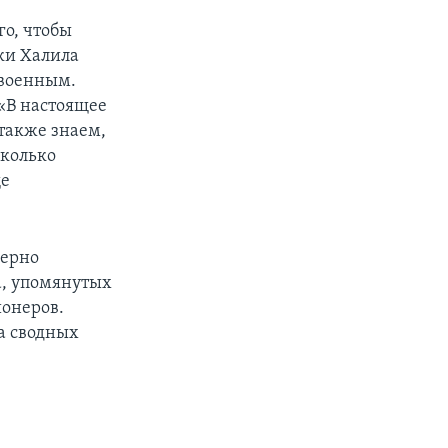
го, чтобы
ки Халила
 военным.
 «В настоящее
также знаем,
сколько
ще
мерно
а, упомянутых
онеров.
ва сводных