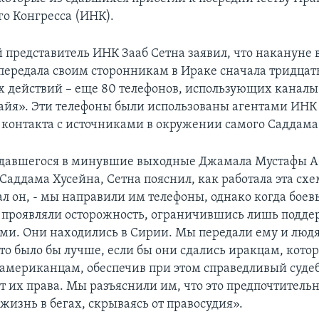
о Конгресса (ИНК).
представитель ИНК Зааб Сетна заявил, что накануне 
передала своим сторонникам в Ираке сначала тридцать
х действий – еще 80 телефонов, использующих каналы
айя». Эти телефоны были использованы агентами ИНК
 контакта с источниками в окружении самого Саддама
сдавшегося в минувшие выходные Джамала Мустафы А
 Саддама Хусейна, Сетна пояснил, как работала эта схе
ал он, - мы направили им телефоны, однако когда бое
 проявляли осторожность, ограничившись лишь подд
ими. Они находились в Сирии. Мы передали ему и людя
то было бы лучше, если бы они сдались иракцам, кото
 американцам, обеспечив при этом справедливый суде
т их права. Мы разъяснили им, что это предпочтительн
жизнь в бегах, скрываясь от правосудия».