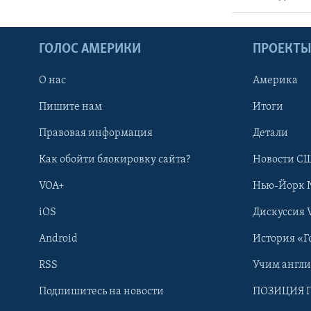
ГОЛОС АМЕРИКИ
ПРОЕКТ
О нас
Америка
Пишите нам
Итоги
Правовая информация
Детали
Как обойти блокировку сайта?
Новости СШ
VOA+
Нью-Йорк 
iOS
Дискуссия 
Android
История «Г
RSS
Учим англ
Learning English
Подпишитесь на новости
ПОЗИЦИЯ 