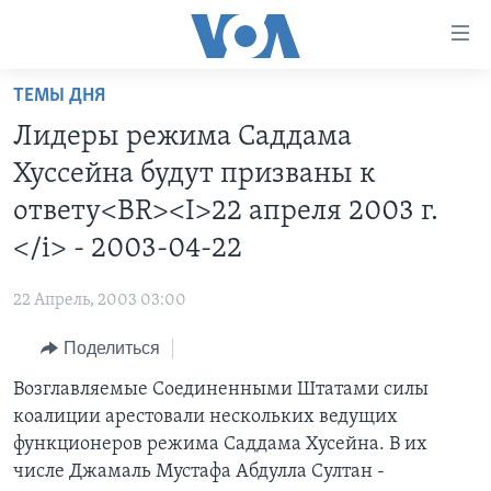
Линки
доступности
Перейти
ТЕМЫ ДНЯ
на
ГЛАВНОЕ
Лидеры режима Саддама
основной
ПРОГРАММЫ
контент
Хуссейна будут призваны к
ПРОЕКТЫ
Перейти
АМЕРИКА
ответу<BR><I>22 апреля 2003 г.
к
ЭКСПЕРТИЗА
НОВОСТИ ЗА МИНУТУ
УЧИМ АНГЛИЙСКИЙ
</i> - 2003-04-22
основной
ИНТЕРВЬЮ
ИТОГИ
НАША АМЕРИКАНСКАЯ ИСТОРИЯ
навигации
22 Апрель, 2003 03:00
Перейти
ФАКТЫ ПРОТИВ ФЕЙКОВ
ПОЧЕМУ ЭТО ВАЖНО?
А КАК В АМЕРИКЕ?
в
Поделиться
ЗА СВОБОДУ ПРЕССЫ
ДИСКУССИЯ VOA
АРТЕФАКТЫ
поиск
Возглавляемые Соединенными Штатами силы
УЧИМ АНГЛИЙСКИЙ
ДЕТАЛИ
АМЕРИКАНСКИЕ ГОРОДКИ
коалиции арестовали нескольких ведущих
ВИДЕО
НЬЮ-ЙОРК NEW YORK
ТЕСТЫ
функционеров режима Саддама Хусейна. В их
числе Джамаль Мустафа Абдулла Султан -
ПОДПИСКА НА НОВОСТИ
АМЕРИКА. БОЛЬШОЕ ПУТЕШЕСТВИЕ