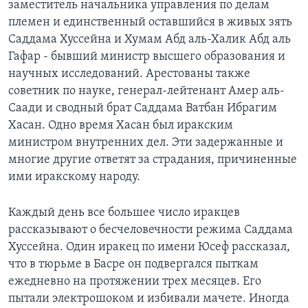
заместитель начальника управления по делам
племен и единственный оставшийся в живых зять
Learning English
Саддама Хуссейна и Хумам Абд аль-Халик Абд аль
Гафар - бывший министр высшего образования и
СОЦИАЛЬНЫЕ СЕТИ
научных исследований. Арестованы также
советник по науке, генерал-лейтенант Амер аль-
Саади и сводный брат Саддама Ватбан Ибрагим
Хасан. Одно время Хасан был иракским
Языки
министром внутренних дел. Эти задержанные и
многие другие ответят за страдания, причиненные
ими иракскому народу.
Каждый день все большее число иракцев
рассказывают о бесчеловечности режима Саддама
Хуссейна. Один иракец по имени Юсеф рассказал,
что в тюрьме в Басре он подвергался пыткам
ежедневно на протяжении трех месяцев. Его
пытали электрошоком и избивали мачете. Иногда