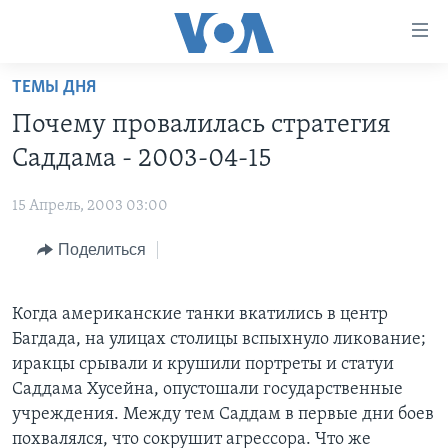
Линки
доступности
Перейти
ТЕМЫ ДНЯ
на
ГЛАВНОЕ
Почему провалилась стратегия
основной
ПРОГРАММЫ
контент
Саддама - 2003-04-15
ПРОЕКТЫ
Перейти
АМЕРИКА
к
15 Апрель, 2003 03:00
ЭКСПЕРТИЗА
НОВОСТИ ЗА МИНУТУ
УЧИМ АНГЛИЙСКИЙ
основной
Поделиться
ИНТЕРВЬЮ
ИТОГИ
НАША АМЕРИКАНСКАЯ ИСТОРИЯ
навигации
Перейти
ФАКТЫ ПРОТИВ ФЕЙКОВ
ПОЧЕМУ ЭТО ВАЖНО?
А КАК В АМЕРИКЕ?
в
Когда американские танки вкатились в центр
ЗА СВОБОДУ ПРЕССЫ
ДИСКУССИЯ VOA
АРТЕФАКТЫ
поиск
Багдада, на улицах столицы вспыхнуло ликование;
УЧИМ АНГЛИЙСКИЙ
ДЕТАЛИ
АМЕРИКАНСКИЕ ГОРОДКИ
иракцы срывали и крушили портреты и статуи
Саддама Хусейна, опустошали государственные
ВИДЕО
НЬЮ-ЙОРК NEW YORK
ТЕСТЫ
учреждения. Между тем Саддам в первые дни боев
ПОДПИСКА НА НОВОСТИ
АМЕРИКА. БОЛЬШОЕ ПУТЕШЕСТВИЕ
похвалялся, что сокрушит агрессора. Что же