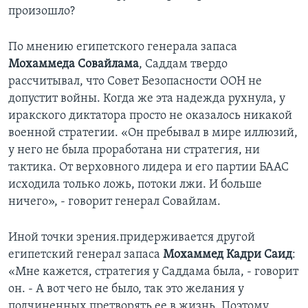
произошло?
Learning English
По мнению египетского генерала запаса
СОЦИАЛЬНЫЕ СЕТИ
Мохаммеда Совайлама
, Саддам твердо
рассчитывал, что Совет Безопасности ООН не
допустит войны. Когда же эта надежда рухнула, у
иракского диктатора просто не оказалось никакой
Языки
военной стратегии. «Он пребывал в мире иллюзий,
у него не была проработана ни стратегия, ни
тактика. От верховного лидера и его партии БААС
исходила только ложь, потоки лжи. И больше
ничего», - говорит генерал Совайлам.
Иной точки зрения.придерживается другой
египетский генерал запаса
Мохаммед Кадри Саид
:
«Мне кажется, стратегия у Саддама была, - говорит
он. - А вот чего не было, так это желания у
подчиненных претворять ее в жизнь. Поэтому