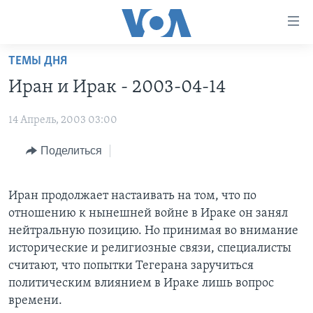
Линки
доступности
Перейти
ТЕМЫ ДНЯ
на
ГЛАВНОЕ
Иран и Ирак - 2003-04-14
основной
ПРОГРАММЫ
контент
14 Апрель, 2003 03:00
ПРОЕКТЫ
Перейти
АМЕРИКА
к
ЭКСПЕРТИЗА
Поделиться
НОВОСТИ ЗА МИНУТУ
УЧИМ АНГЛИЙСКИЙ
основной
ИНТЕРВЬЮ
ИТОГИ
НАША АМЕРИКАНСКАЯ ИСТОРИЯ
навигации
Перейти
Иран продолжает настаивать на том, что по
ФАКТЫ ПРОТИВ ФЕЙКОВ
ПОЧЕМУ ЭТО ВАЖНО?
А КАК В АМЕРИКЕ?
в
отношению к нынешней войне в Ираке он занял
ЗА СВОБОДУ ПРЕССЫ
ДИСКУССИЯ VOA
АРТЕФАКТЫ
поиск
нейтральную позицию. Но принимая во внимание
исторические и религиозные связи, специалисты
УЧИМ АНГЛИЙСКИЙ
ДЕТАЛИ
АМЕРИКАНСКИЕ ГОРОДКИ
считают, что попытки Тегерана заручиться
ВИДЕО
НЬЮ-ЙОРК NEW YORK
ТЕСТЫ
политическим влиянием в Ираке лишь вопрос
времени.
ПОДПИСКА НА НОВОСТИ
АМЕРИКА. БОЛЬШОЕ ПУТЕШЕСТВИЕ