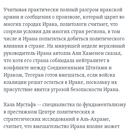
Учитывая практически полный разгром иракской
Learning English
армии и сообщения о произволе, который царит во
многих городах Ирака, политологи считают, что
СОЦИАЛЬНЫЕ СЕТИ
созрели условия для многих стран региона, в том
числе и Ирана попытаться добиться политического
влияния в стране. На минувшей неделе верховный
Языки
руководитель Ирана аятолла Али Хаменеи сказал,
что хотя его страна соблюдала нейтралитет в
конфликте между Соединенными Штатами и
Ираком, Тегеран готов вмешаться, если войска
коалиции решат остаться в Ираке, поскольку их
присутствие явится угрозой безопасности Ирана.
Хала Мустафа -- специалистка по фундаментализму
в престижном Центре политических и
стратегических исследований в Аль-Ахраме,
считает, что вмешательство Ирана вполне может