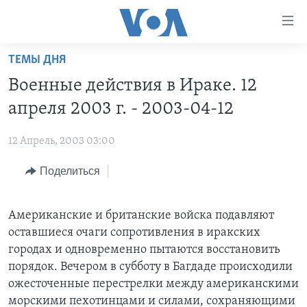
Линки
доступности
Перейти
ТЕМЫ ДНЯ
на
ГЛАВНОЕ
Военные действия в Ираке. 12
основной
ПРОГРАММЫ
контент
апреля 2003 г. - 2003-04-12
ПРОЕКТЫ
Перейти
АМЕРИКА
к
12 Апрель, 2003 03:00
ЭКСПЕРТИЗА
НОВОСТИ ЗА МИНУТУ
УЧИМ АНГЛИЙСКИЙ
основной
Поделиться
ИНТЕРВЬЮ
ИТОГИ
НАША АМЕРИКАНСКАЯ ИСТОРИЯ
навигации
Перейти
ФАКТЫ ПРОТИВ ФЕЙКОВ
ПОЧЕМУ ЭТО ВАЖНО?
А КАК В АМЕРИКЕ?
в
Американские и британские войска подавляют
ЗА СВОБОДУ ПРЕССЫ
ДИСКУССИЯ VOA
АРТЕФАКТЫ
поиск
оставшиеся очаги сопротивления в иракских
УЧИМ АНГЛИЙСКИЙ
ДЕТАЛИ
АМЕРИКАНСКИЕ ГОРОДКИ
городах и одновременно пытаются восстановить
порядок. Вечером в субботу в Багдаде происходили
ВИДЕО
НЬЮ-ЙОРК NEW YORK
ТЕСТЫ
ожесточенные перестрелки между американскими
ПОДПИСКА НА НОВОСТИ
АМЕРИКА. БОЛЬШОЕ ПУТЕШЕСТВИЕ
морскими пехотинцами и силами, сохраняющими