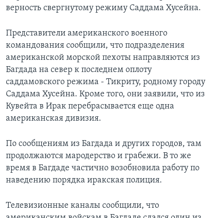
верность свергнутому режиму Саддама Хусейна.
Learning English
Представители американского военного
СОЦИАЛЬНЫЕ СЕТИ
командования сообщили, что подразделения
американской морской пехоты направляются из
Багдада на север к последнем оплоту
саддамовского режима - Тикриту, родному городу
Языки
Саддама Хусейна. Кроме того, они заявили, что из
Кувейта в Ирак перебрасывается еще одна
американская дивизия.
По сообщениям из Багдада и других городов, там
продолжаются мародерство и грабежи. В то же
время в Багдаде частично возобновила работу по
наведению порядка иракская полиция.
Телевизионные каналы сообщили, что
американским войскам в Багдаде сдался один из