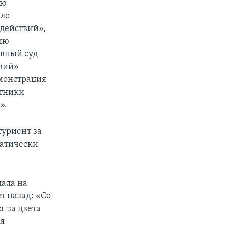
ую
ало
действий»,
ию
овный суд
твий»
емонстрация
стники
».
туриент за
матически
пала на
т назад: «Со
з-за цвета
 я