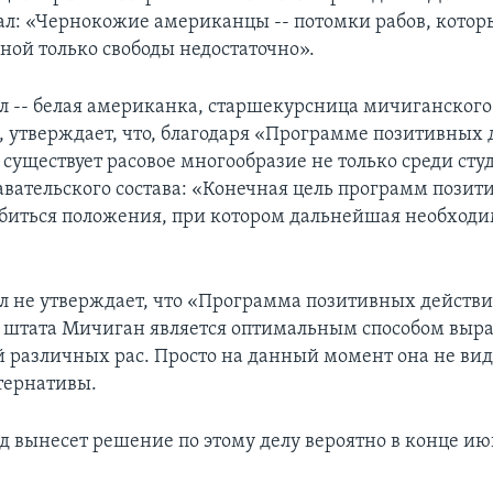
азал: «Чернокожие американцы -- потомки рабов, кото
дной только свободы недостаточно».
л -- белая американка, старшекурсница мичиганского
, утверждает, что, благодаря «Программе позитивных 
существует расовое многообразие не только среди студ
авательского состава: «Конечная цель программ пози
обиться положения, при котором дальнейшая необходи
л не утверждает, что «Программа позитивных действ
 штата Мичиган является оптимальным способом выр
 различных рас. Просто на данный момент она не вид
тернативы.
д вынесет решение по этому делу вероятно в конце ию