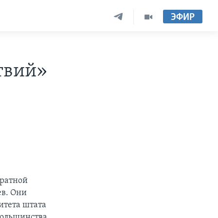
ЭФИР
твий»
братной
ев. Они
итета штата
большинства,