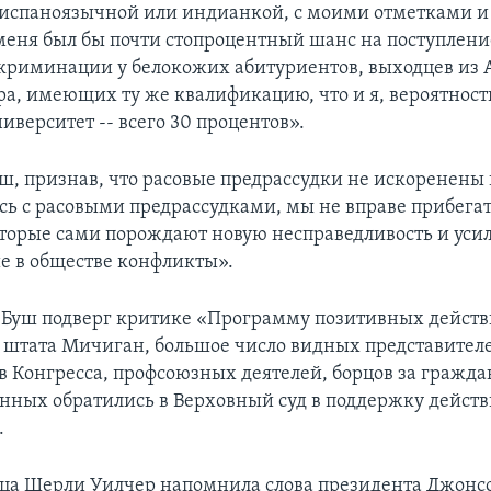
испаноязычной или индианкой, с моими отметками и
 меня был бы почти стопроцентный шанс на поступлени
криминации у белокожих абитуриентов, выходцев из 
ра, имеющих ту же квалификацию, что и я, вероятност
иверситет -- всего 30 процентов».
ш, признав, что расовые предрассудки не искоренены
ясь с расовыми предрассудками, мы не вправе прибегат
оторые сами порождают новую несправедливость и уси
 в обществе конфликты».
Буш подверг критике «Программу позитивных дейст
 штата Мичиган, большое число видных представител
ов Конгресса, профсоюзных деятелей, борцов за гражд
енных обратились в Верховный суд в поддержку дейст
.
а Шерли Уилчер напомнила слова президента Джонс