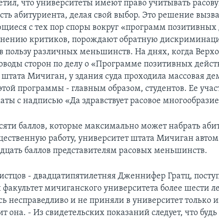
метил, что университеты имеют право учитывать расов
ть абитуриента, делая свой выбор. Это решение вызв
иеся с тех пор споры вокруг «программ позитивных 
 мнению критиков, порождают обратную дискриминац
в пользу различных меньшинств. На днях, когда Верх
оводы сторон по делу о «Программе позитивных дейс
 штата Мичиган, у здания суда проходила массовая д
этой программы - главным образом, студентов. Ее уча
аты с надписью «Да здравствует расовое многообразие
есяти баллов, которые максимально может набрать аби
щественную работу, университет штата Мичиган авто
адцать баллов представителям расовых меньшинств.
 истцов - двадцатипятилетняя Дженнифер Гратц, посту
факультет мичиганского университета более шести ле
ь несправедливо и не приняли в университет только и
ит она. - Из свидетельских показаний следует, что будь