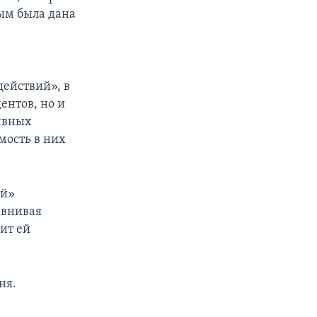
рым была дана
действий», в
ентов, но и
тивных
мость в них
ий»
авнивая
ит ей
ня.