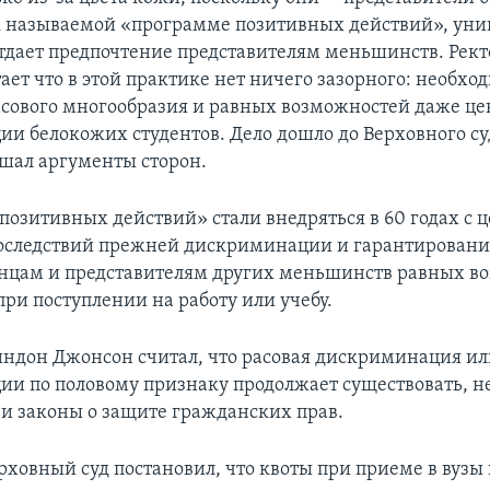
ак называемой «программе позитивных действий», уни
тдает предпочтение представителям меньшинств. Ректо
ает что в этой практике нет ничего зазорного: необхо
асового многообразия и равных возможностей даже це
и белокожих студентов. Дело дошло до Верховного су
ушал аргументы сторон.
озитивных действий» стали внедряться в 60 годах с 
оследствий прежней дискриминации и гарантировани
цам и представителям других меньшинств равных во
ри поступлении на работу или учебу.
ндон Джонсон считал, что расовая дискриминация ил
и по половому признаку продолжает существовать, н
и законы о защите гражданских прав.
ерховный суд постановил, что квоты при приеме в вузы