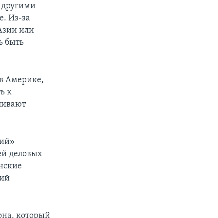
 другими
е. Из-за
Азии или
ь быть
 в Америке,
ь к
ливают
вий»
ей деловых
анские
вий
она, который