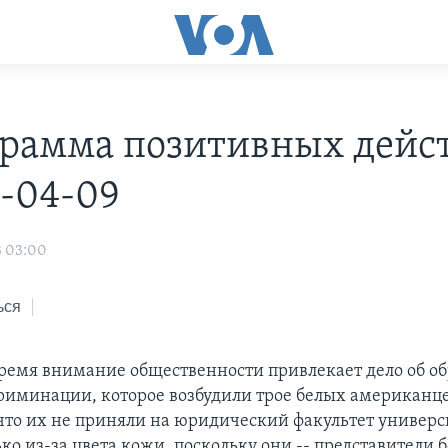
рамма позитивных дейс
3-04-09
3 03:00
ься
время внимание общественности привлекает дело об о
риминации, которое возбудили трое белых американц
что их не приняли на юридический факультет универс
ко из-за цвета кожи, поскольку они -- представители 