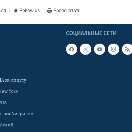
ься
Follow us
Распечатать
Ы
СОЦИАЛЬНЫЕ СЕТИ
А за минуту
New York
VOA
олоса Америки»
ийский