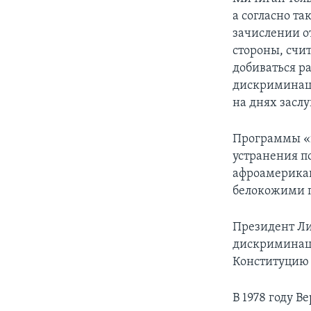
а согласно т
зачислении о
стороны, счит
добиваться р
дискриминаци
на днях засл
Программы «п
устранения п
афроамерикан
белокожими п
Президент Ли
дискриминаци
Конституцию 
В 1978 году В