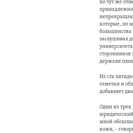
но тут же от
принадлежнос
непрекращающ
которые, по
большинства 
заслушивал д
университета
сторонников 
держали плак
Из ста пятид
отметки и об
добавляет дв
Один из трех
юридический 
мной обошлис
кожи, - говор