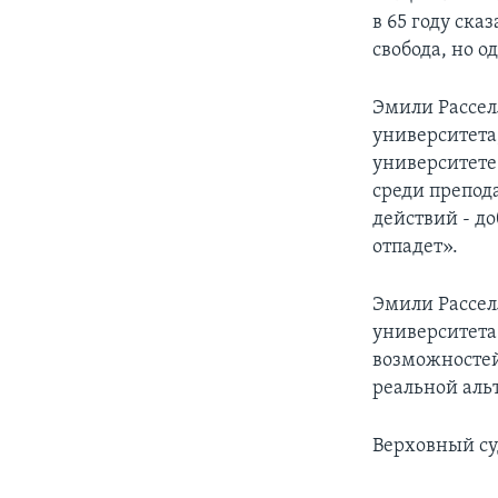
в 65 году ск
свобода, но о
Эмили Рассел
университета
университете 
среди препод
действий - д
отпадет».
Эмили Рассел
университета
возможностей
реальной аль
Верховный су