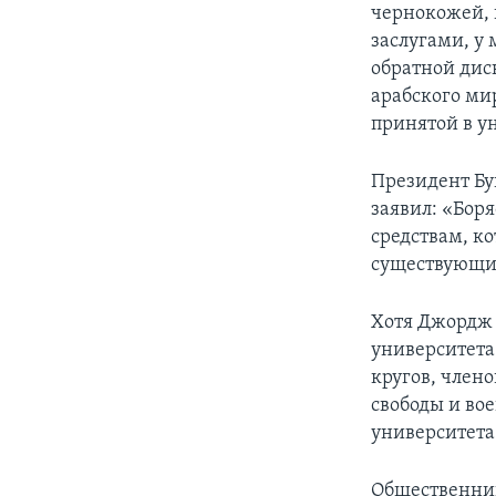
чернокожей, 
заслугами, у
обратной дис
арабского ми
принятой в ун
Президент Бу
заявил: «Бор
средствам, к
существующие
Хотя Джордж 
университета
кругов, член
свободы и во
университета
Общественниц