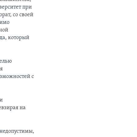
верситет при
рат, со своей
димо
ной
да, который
целью
я
зможностей с
и
евзирая на
 недопустимы,