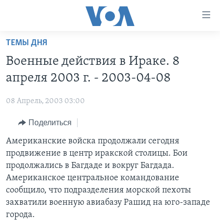
Линки
доступности
Перейти
ТЕМЫ ДНЯ
на
ГЛАВНОЕ
Военные действия в Ираке. 8
основной
ПРОГРАММЫ
контент
апреля 2003 г. - 2003-04-08
ПРОЕКТЫ
Перейти
АМЕРИКА
к
08 Апрель, 2003 03:00
ЭКСПЕРТИЗА
НОВОСТИ ЗА МИНУТУ
УЧИМ АНГЛИЙСКИЙ
основной
Поделиться
ИНТЕРВЬЮ
ИТОГИ
НАША АМЕРИКАНСКАЯ ИСТОРИЯ
навигации
Перейти
ФАКТЫ ПРОТИВ ФЕЙКОВ
Американские войска продолжали сегодня
ПОЧЕМУ ЭТО ВАЖНО?
А КАК В АМЕРИКЕ?
в
продвижение в центр иракской столицы. Бои
ЗА СВОБОДУ ПРЕССЫ
ДИСКУССИЯ VOA
АРТЕФАКТЫ
поиск
продолжались в Багдаде и вокруг Багдада.
УЧИМ АНГЛИЙСКИЙ
ДЕТАЛИ
АМЕРИКАНСКИЕ ГОРОДКИ
Американское центральное командование
сообщило, что подразделения морской пехоты
ВИДЕО
НЬЮ-ЙОРК NEW YORK
ТЕСТЫ
захватили военную авиабазу Рашид на юго-западе
ПОДПИСКА НА НОВОСТИ
АМЕРИКА. БОЛЬШОЕ ПУТЕШЕСТВИЕ
города.