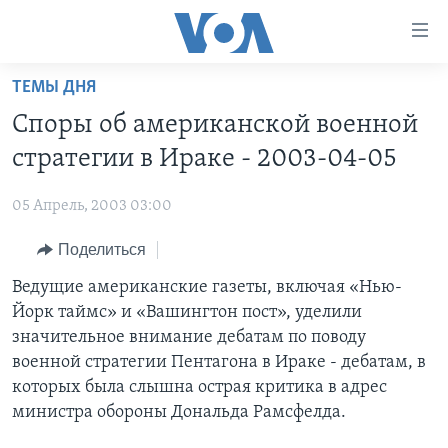
Линки
доступности
Перейти
ТЕМЫ ДНЯ
на
ГЛАВНОЕ
Споры об американской военной
основной
ПРОГРАММЫ
контент
стратегии в Ираке - 2003-04-05
ПРОЕКТЫ
Перейти
АМЕРИКА
к
05 Апрель, 2003 03:00
ЭКСПЕРТИЗА
НОВОСТИ ЗА МИНУТУ
УЧИМ АНГЛИЙСКИЙ
основной
Поделиться
ИНТЕРВЬЮ
ИТОГИ
НАША АМЕРИКАНСКАЯ ИСТОРИЯ
навигации
Перейти
ФАКТЫ ПРОТИВ ФЕЙКОВ
Ведущие американские газеты, включая «Нью-
ПОЧЕМУ ЭТО ВАЖНО?
А КАК В АМЕРИКЕ?
в
Йорк таймс» и «Вашингтон пост», уделили
ЗА СВОБОДУ ПРЕССЫ
ДИСКУССИЯ VOA
АРТЕФАКТЫ
поиск
значительное внимание дебатам по поводу
УЧИМ АНГЛИЙСКИЙ
ДЕТАЛИ
АМЕРИКАНСКИЕ ГОРОДКИ
военной стратегии Пентагона в Ираке - дебатам, в
которых была слышна острая критика в адрес
ВИДЕО
НЬЮ-ЙОРК NEW YORK
ТЕСТЫ
министра обороны Дональда Рамсфелда.
ПОДПИСКА НА НОВОСТИ
АМЕРИКА. БОЛЬШОЕ ПУТЕШЕСТВИЕ