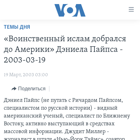
Линки
доступности
Перейти
ТЕМЫ ДНЯ
на
ГЛАВНОЕ
«Воинственный ислам добрался
основной
ПРОГРАММЫ
контент
до Америки» Дэниела Пайпса -
ПРОЕКТЫ
Перейти
АМЕРИКА
2003-03-19
к
ЭКСПЕРТИЗА
НОВОСТИ ЗА МИНУТУ
УЧИМ АНГЛИЙСКИЙ
основной
19 Март, 2003 03:00
ИНТЕРВЬЮ
ИТОГИ
НАША АМЕРИКАНСКАЯ ИСТОРИЯ
навигации
Перейти
Поделиться
ФАКТЫ ПРОТИВ ФЕЙКОВ
ПОЧЕМУ ЭТО ВАЖНО?
А КАК В АМЕРИКЕ?
в
Дэниел Пайпс (не путать с Ричардом Пайпсом,
ЗА СВОБОДУ ПРЕССЫ
ДИСКУССИЯ VOA
АРТЕФАКТЫ
поиск
специалистом по русской истории) - видный
УЧИМ АНГЛИЙСКИЙ
ДЕТАЛИ
АМЕРИКАНСКИЕ ГОРОДКИ
американский ученый, специалист по Ближнему
ВИДЕО
Востоку, активно выступающий в средствах
НЬЮ-ЙОРК NEW YORK
ТЕСТЫ
массовой информации. Джудит Миллер -
ПОДПИСКА НА НОВОСТИ
АМЕРИКА. БОЛЬШОЕ ПУТЕШЕСТВИЕ
журналист в штате «Нью-Йорк Таймс», соавтор