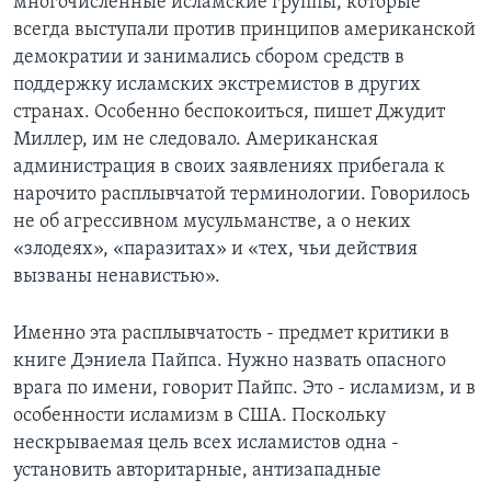
многочисленные исламские группы, которые
всегда выступали против принципов американской
демократии и занимались сбором средств в
поддержку исламских экстремистов в других
странах. Особенно беспокоиться, пишет Джудит
Миллер, им не следовало. Американская
администрация в своих заявлениях прибегала к
нарочито расплывчатой терминологии. Говорилось
не об агрессивном мусульманстве, а о неких
«злодеях», «паразитах» и «тех, чьи действия
вызваны ненавистью».
Именно эта расплывчатость - предмет критики в
книге Дэниела Пайпса. Нужно назвать опасного
врага по имени, говорит Пайпс. Это - исламизм, и в
особенности исламизм в США. Поскольку
нескрываемая цель всех исламистов одна -
установить авторитарные, антизападные