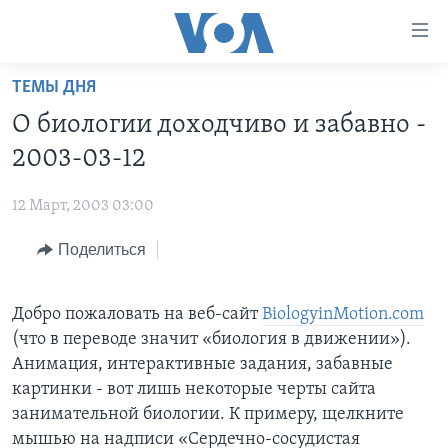
Линки
доступности
Перейти
ТЕМЫ ДНЯ
на
ГЛАВНОЕ
О биологии доходчиво и забавно -
основной
ПРОГРАММЫ
контент
2003-03-12
ПРОЕКТЫ
Перейти
АМЕРИКА
к
12 Март, 2003 03:00
ЭКСПЕРТИЗА
НОВОСТИ ЗА МИНУТУ
УЧИМ АНГЛИЙСКИЙ
основной
Поделиться
ИНТЕРВЬЮ
ИТОГИ
НАША АМЕРИКАНСКАЯ ИСТОРИЯ
навигации
Перейти
ФАКТЫ ПРОТИВ ФЕЙКОВ
ПОЧЕМУ ЭТО ВАЖНО?
А КАК В АМЕРИКЕ?
в
Добро пожаловать на веб-сайт
BiologyinMotion.cоm
ЗА СВОБОДУ ПРЕССЫ
ДИСКУССИЯ VOA
АРТЕФАКТЫ
поиск
(что в переводе значит «биология в движении»).
УЧИМ АНГЛИЙСКИЙ
ДЕТАЛИ
АМЕРИКАНСКИЕ ГОРОДКИ
Анимация, интерактивные задания, забавные
картинки - вот лишь некоторые черты сайта
ВИДЕО
НЬЮ-ЙОРК NEW YORK
ТЕСТЫ
занимательной биологии. К примеру, щелкните
ПОДПИСКА НА НОВОСТИ
АМЕРИКА. БОЛЬШОЕ ПУТЕШЕСТВИЕ
мышью на надписи «Сердечно-сосудистая