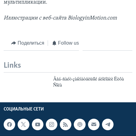
мультипликации.
Иллюстрации с веб-сайта BiologyinMotion.com
Поделиться
Follow us
Links
Âåá-ñàéò çàíèìàòåëüíîé áèîëîãèè Ëèôà
Ñîëà
СОЦИАЛЬНЫЕ СЕТИ