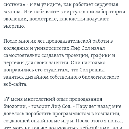
система» - и вы увидите, как работает сердечная
Learning English
мышца. Или побывайте в виртуальной лаборатории
эволюции, посмотрите, как клетки получают
СОЦИАЛЬНЫЕ СЕТИ
энергию.
После многих лет преподавательской работы в
колледжах и университетах Лиф Сол начал
Языки
самостоятельно создавать проекции, графики и
чертежи для своих занятий. Они настолько
понравились его студентам, что Сол решил
заняться дизайном собственного биологического
веб-сайта.
«У меня многолетний опыт преподавания
биологии, - говорит Лиф Сол. - Пару лет назад мне
довелось поработать программистом в компании,
создающей онлайновые игры. После этого я понял,
что могу не только пользоваться веб-сайтами, но и