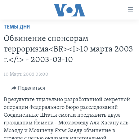
Линки
доступности
Перейти
ТЕМЫ ДНЯ
на
ГЛАВНОЕ
Обвинение спонсорам
основной
ПРОГРАММЫ
контент
терроризма<BR><I>10 марта 2003
ПРОЕКТЫ
Перейти
АМЕРИКА
г.</i> - 2003-03-10
к
ЭКСПЕРТИЗА
НОВОСТИ ЗА МИНУТУ
УЧИМ АНГЛИЙСКИЙ
основной
10 Март, 2003 03:00
ИНТЕРВЬЮ
ИТОГИ
НАША АМЕРИКАНСКАЯ ИСТОРИЯ
навигации
Перейти
Поделиться
ФАКТЫ ПРОТИВ ФЕЙКОВ
ПОЧЕМУ ЭТО ВАЖНО?
А КАК В АМЕРИКЕ?
в
В результате тщательно разработанной секретной
ЗА СВОБОДУ ПРЕССЫ
ДИСКУССИЯ VOA
АРТЕФАКТЫ
поиск
операции Федерального бюро расследований
УЧИМ АНГЛИЙСКИЙ
ДЕТАЛИ
АМЕРИКАНСКИЕ ГОРОДКИ
Соединенные Штаты смогли предъявить двум
ВИДЕО
гражданам Йемена - Мохаммеду Али Хасану аль-
НЬЮ-ЙОРК NEW YORK
ТЕСТЫ
Моаяду и Мохшену Яхья Заеду обвинение в
ПОДПИСКА НА НОВОСТИ
АМЕРИКА. БОЛЬШОЕ ПУТЕШЕСТВИЕ
сговоре с целью оказания материальной