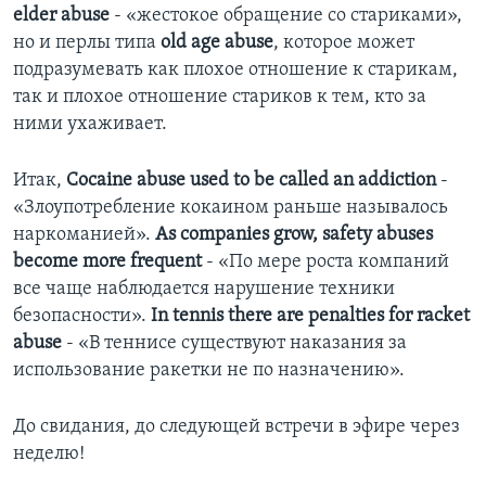
elder abuse
- «жестокое обращение со стариками»,
но и перлы типа
old age abuse
, которое может
подразумевать как плохое отношение к старикам,
так и плохое отношение стариков к тем, кто за
ними ухаживает.
Итак,
Cocaine abuse used to be called an addiction
-
«Злоупотребление кокаином раньше называлось
наркоманией».
As companies grow, safety abuses
become more frequent
- «По мере роста компаний
все чаще наблюдается нарушение техники
безопасности».
In tennis there are penalties for racket
abuse
- «В теннисе существуют наказания за
использование ракетки не по назначению».
До свидания, до следующей встречи в эфире через
неделю!