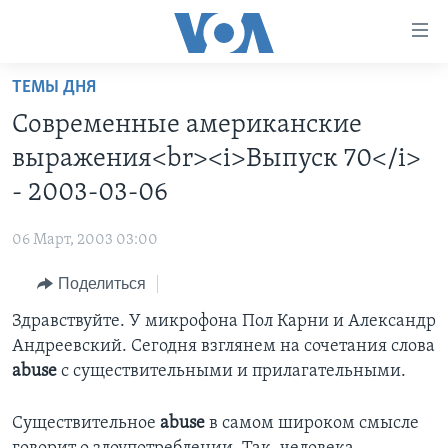
Линки
доступности
Перейти
ТЕМЫ ДНЯ
на
ГЛАВНОЕ
Современные американские
основной
ПРОГРАММЫ
контент
выражения<br><i>Выпуск 70</i>
ПРОЕКТЫ
Перейти
АМЕРИКА
- 2003-03-06
к
ЭКСПЕРТИЗА
НОВОСТИ ЗА МИНУТУ
УЧИМ АНГЛИЙСКИЙ
основной
06 Март, 2003 03:00
ИНТЕРВЬЮ
ИТОГИ
НАША АМЕРИКАНСКАЯ ИСТОРИЯ
навигации
Перейти
Поделиться
ФАКТЫ ПРОТИВ ФЕЙКОВ
ПОЧЕМУ ЭТО ВАЖНО?
А КАК В АМЕРИКЕ?
в
Здравствуйте. У микрофона Пол Карни и Александр
ЗА СВОБОДУ ПРЕССЫ
ДИСКУССИЯ VOA
АРТЕФАКТЫ
поиск
Андреевский. Сегодня взглянем на сочетания слова
УЧИМ АНГЛИЙСКИЙ
ДЕТАЛИ
АМЕРИКАНСКИЕ ГОРОДКИ
abuse
с существительными и прилагательными.
ВИДЕО
НЬЮ-ЙОРК NEW YORK
ТЕСТЫ
Существительное
abuse
в самом широком смысле
ПОДПИСКА НА НОВОСТИ
АМЕРИКА. БОЛЬШОЕ ПУТЕШЕСТВИЕ