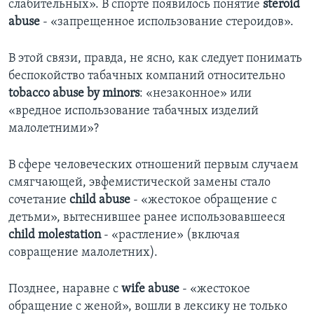
слабительных». В спорте появилось понятие
steroid
abuse
- «запрещенное использование стероидов».
В этой связи, правда, не ясно, как следует понимать
беспокойство табачных компаний относительно
tobacco abuse by minors
: «незаконное» или
«вредное использование табачных изделий
малолетними»?
В сфере человеческих отношений первым случаем
смягчающей, эвфемистической замены стало
сочетание
child abuse
- «жестокое обращение с
детьми», вытеснившее ранее использовавшееся
child molestation
- «растление» (включая
совращение малолетних).
Позднее, наравне с
wife abuse
- «жестокое
обращение с женой», вошли в лексику не только