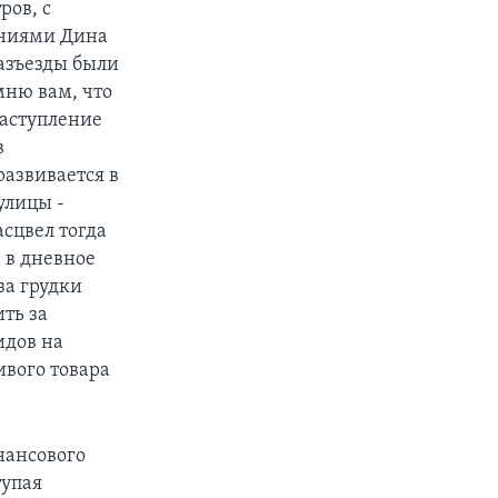
ров, с
ениями Дина
азъезды были
мню вам, что
наступление
в
развивается в
улицы -
сцвел тогда
 в дневное
за грудки
ть за
идов на
ивого товара
нансового
тупая