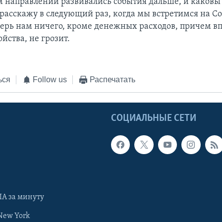
ом направлении развивались события дальше, и каковы
 расскажу в следующий раз, когда мы встретимся на С
еперь нам ничего, кроме денежных расходов, причем в
йства, не грозит.
ься
Follow us
Распечатать
Ы
СОЦИАЛЬНЫЕ СЕТИ
А за минуту
New York