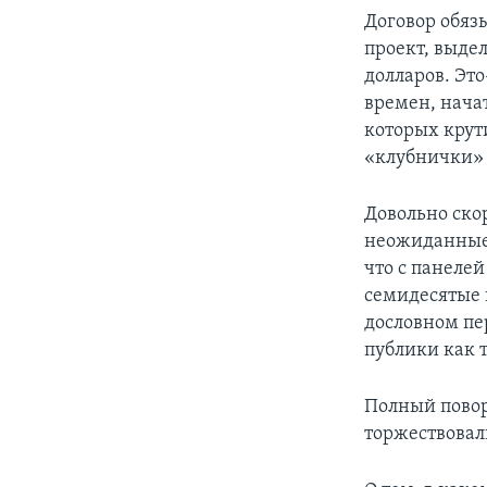
Договор обязы
проект, выде
долларов. Эт
времен, нача
которых крут
«клубнички»
Довольно ско
неожиданные:
что с панелей
семидесятые 
дословном пе
публики как т
Полный поворо
торжествовал