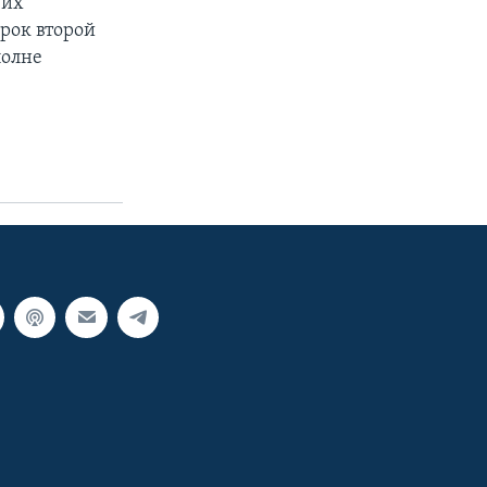
 их
орок второй
полне