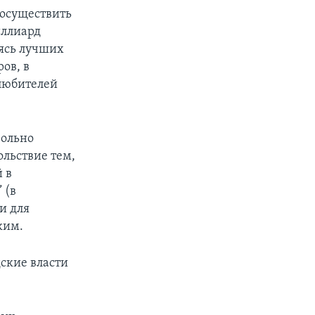
 осуществить
иллиард
аясь лучших
ов, в
любителей
вольно
льствие тем,
 в
 (в
и для
ким.
дские власти