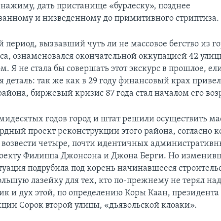
нажиму, дать пристанище «бурлеску», позднее
анному и низведенному до примитивного стриптиза.
 период, вызвавший чуть ли не массовое бегство из г
сса, ознаменовался окончательной оккупацией 42 ули
. Я не стала бы совершать этот экскурс в прошлое, ел
 деталь: так же как в 29 году финансовый крах привел
 района, биржевый кризис 87 года стал началом его во
ьмидесятых годов город и штат решили осуществить 
дный проект реконструкции этого района, согласно к
возвести четыре, почти идентичных административн
роекту Филиппа Джонсона и Джона Берги. Но изменив
туация подрубила под корень начинавшееся строительст
ольшую лазейку для тех, кто по-прежнему не терял н
ик и дух этой, по определению Коры Каан, президент
кции Сорок второй улицы, «дьявольской клоаки».