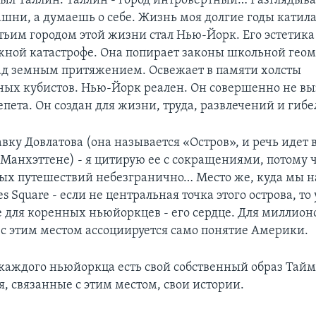
л Таллин. Таллин - город интровертный… Разглядыв
шни, а думаешь о себе. Жизнь моя долгие годы катила
етьим городом этой жизни стал Нью-Йорк. Его эстетика
ной катастрофе. Она попирает законы школьной геом
ад земным притяжением. Освежает в памяти холсты
ных кубистов. Нью-Йорк реален. Он совершенно не в
епета. Он создан для жизни, труда, развлечений и гиб
вку Довлатова (она называется «Остров», и речь идет в
 Манхэттене) - я цитирую ее с сокращениями, потому 
х путешествий небезгранично… Место же, куда мы н
es Square - если не центральная точка этого острова, то 
е для коренных ньюйоркцев - его сердце. Для миллион
с этим местом ассоциируется само понятие Америки.
 каждого ньюйоркца есть свой собственный образ Таймс
, связанные с этим местом, свои истории.