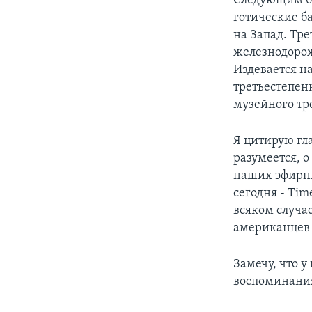
Следующим бы
готические ба
на Запад. Тр
железнодорож
Издевается н
третьестепен
музейного тр
Я цитирую гла
разумеется, о
наших эфирны
сегодня - Tim
всяком случа
американцев 
Замечу, что у
воспоминания