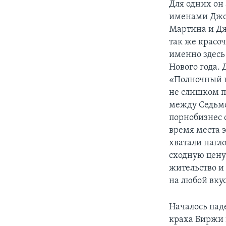
Для одних он 
именами Джон
Мартина и Дж
так же красо
именно здесь
Нового года. 
«Полночный к
не слишком п
между Седьмо
порнобизнес 
время места э
хватали нагл
сходную цену
жительство и
на любой вкус
Началось пад
краха Биржи в