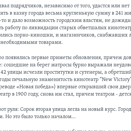
вал подрядчиков, независимо от того, удастся или нет
лить в казну города весьма кругленькую сумму в 241 м
о-то и дало возможность городским властям, не дожид
ть работу по ликвидации старых обветшалых кинотеатр
ились порно-киношки, и магазинчиков, снабжавших 
 необходимыми товарами.
ро появились первые приметы обновления, причем до
 сошедшие на берег матросы бурно выражали неудово
 42 улицы исчезли проститутки и сутенеры, а обретший
годы печальную знаменитость кинотеатр “New Victory”
реводе «Новая победа») впервые открывший свои двер
еатр в 1900 году, снова им стал, причем театром - детс
т руля: Сорок вторая улица легла на новый курс. Горо
и. Но это было только началом…