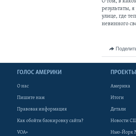
О том, в как
результаты, я
улице, где т
невинного сво
Поделит
ГОЛОС АМЕРИКИ
ПРОЕКТ
О нас
Америка
Пишите нам
Итоги
Правовая информация
Детали
Как обойти блокировку сайта?
Новости СШ
VOA+
Нью-Йорк 