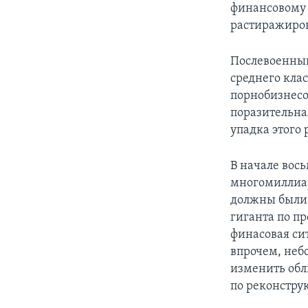
финансовому 
растиражиров
Послевоенный
среднего кла
порнобизнесом
поразительная
упадка этого
В начале вос
многомиллиар
должны были 
гиганта по п
финасовая си
впрочем, неб
изменить обл
по реконстру