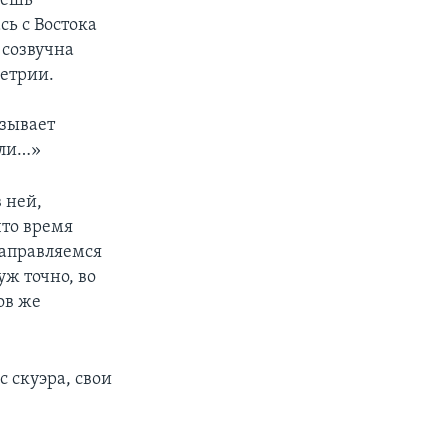
аешь
сь с Востока
 созвучна
етрии.
ызывает
ели…»
 ней,
что время
аправляемся
уж точно, во
ов же
 скуэра, свои