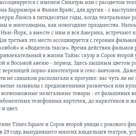
ассоциируется с именем Синатры или с расцветом теат
а Барримора и Фанни Брайс, для других - с выступл
ерри Люиса в пятидесятые годы, когда театральные р
чны и многолюдны, как новогодние празднества. Напо
 Нью-Йорк, а вместе с ним и вся Америка, встречают 
Для третьих это место ассоциируется с героями фильмо
овбой» и «Водитель такси». Время действия фильмов 
ривлекательный в жизни Таймс скуэр и Сорок второй 
й и Восьмой авеню - период. Здесь пышным цветом ра
с вереницей порно-кинотеатров и секс-лавчонок. Даже
ти не слишком располагали к прогулке: вас чуть ли не 
оватые зазывалы с предложениями развлечься или купи
 всевозможные нелегальные товары - от фальшивых в
 абонентных телефонных карточек, до наркотиков и ж
 и цвет.
ение Times Square и Сорок второй улицы с рокового фи
 29 году, вынудившего многих владельцев театров, ус