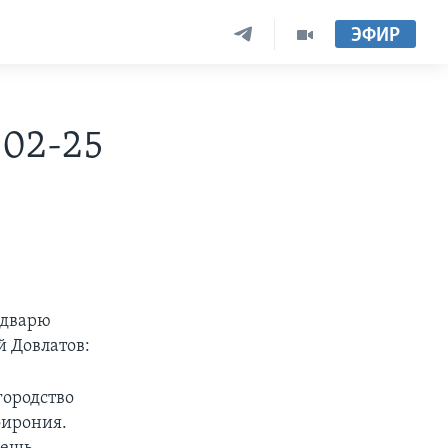
ЭФИР
-02-25
едварю
й Довлатов:
городство
оирония.