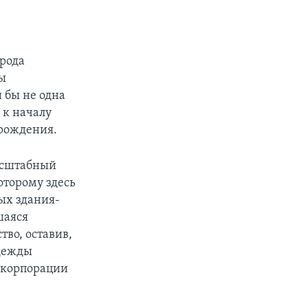
орода
цы
и бы не одна
 к началу
зрождения.
масштабный
оторому здесь
ых здания-
шаяся
во, оставив,
адежды
а корпорации