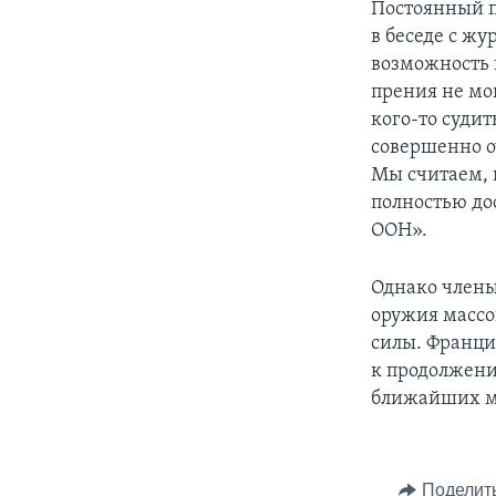
Постоянный п
в беседе с жу
возможность 
прения не мо
кого-то судит
совершенно о
Мы считаем, 
полностью до
ООН».
Однако члены
оружия массо
силы. Франци
к продолжени
ближайших м
Поделит