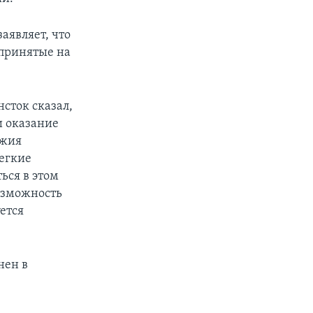
аявляет, что
 принятые на
сток сказал,
и оказание
ужия
егкие
ься в этом
возможность
ется
нен в