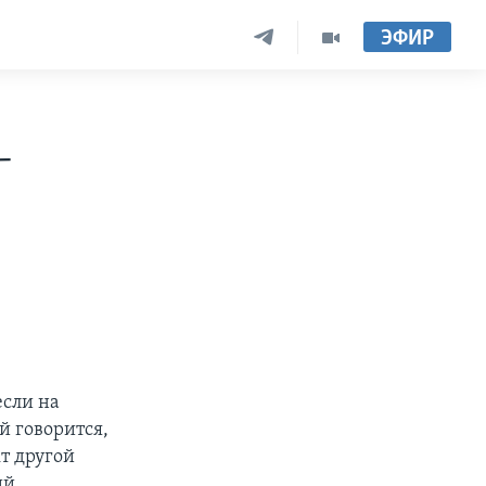
ЭФИР
-
сли на
й говорится,
т другой
ий.