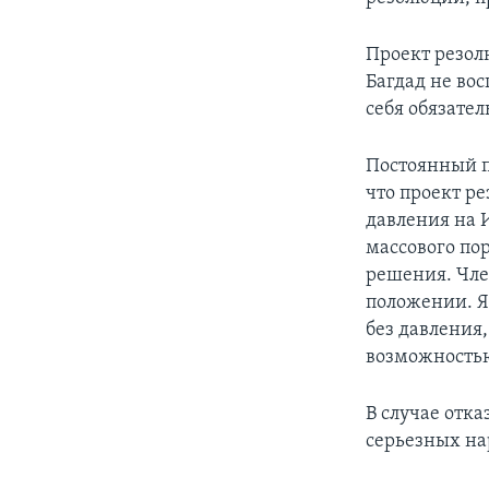
Проект резол
Багдад не во
себя обязател
Постоянный п
что проект р
давления на 
массового по
решения. Чле
положении. Я
без давления,
возможностью
В случае отка
серьезных на