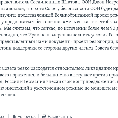
редставитель Соединенных Штатов в ООН Джон Негро
рналистами, что хотя Совету безопасности ООН будет д
изучить представленный Великобританией проект ре
гу продолжаться бесконечно: «Нельзя сказать, чтобы 
ь. Мы считаем, что сейчас, по истечении более чем 90 
чевидно, что Ирак не намерен выполнить условия Рез
представленный нами документ - проект резолюции, 
стоин поддержки со стороны других членов Совета без
 Совета резко расходятся относительно ликвидации и
вого поражения, и большинство выступает против пр
я, Россия и Германия внесли свои контрпредложения,
ю инспекций в ужесточенном режиме по меньшей мер
есяцев.
ься
Follow us
Распечатать