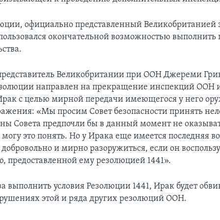
юции, официально представленный Великобританией з
спользовался окончательной возможностью выполнить
ьства.
редставитель Великобритании при ООН Джереми Грин
езолюции направлен на прекращение инспекций ООН 
Ирак с целью мирной передачи имеющегося у него ор
ражения: «Мы просим Совет безопасности принять нел
ны Совета предпочли бы в данный момент не оказыват
 могу это понять. Но у Ирака еще имеется последняя 
 добровольно и мирно разоружиться, если он воспользу
, предоставленной ему резолюцией 1441».
за выполнить условия Резолюции 1441, Ирак будет обви
рушениях этой и ряда других резолюций ООН.