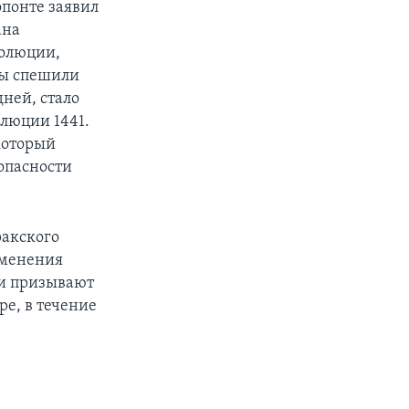
понте заявил
ана
золюции,
мы спешили
дней, стало
олюции 1441.
который
опасности
ракского
именения
 и призывают
е, в течение