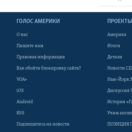
ГОЛОС АМЕРИКИ
ПРОЕКТ
О нас
Америка
Пишите нам
Итоги
Правовая информация
Детали
Как обойти блокировку сайта?
Новости СШ
VOA+
Нью-Йорк 
iOS
Дискуссия 
Android
История «Г
RSS
Учим англ
Learning English
Подпишитесь на новости
ПОЗИЦИЯ 