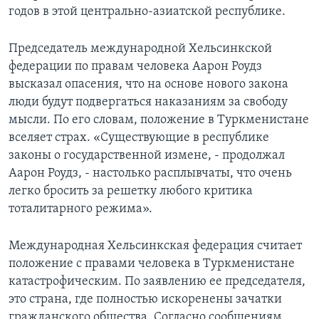
годов в этой центрально-азиатской республике.
Learning English
Председатель международной Хельсинкской
СОЦИАЛЬНЫЕ СЕТИ
федерации по правам человека Аарон Роудз
высказал опасения, что на основе нового закона
люди будут подвергаться наказаниям за свободу
мысли. По его словам, положение в Туркменистане
Языки
вселяет страх. «Существующие в республике
законы о государственной измене, - продолжал
Аарон Роудз, - настолько расплывчаты, что очень
легко бросить за решетку любого критика
тоталитарного режима».
Международная Хельсинкская федерация считает
положение с правами человека в Туркменистане
катастрофическим. По заявлению ее председателя,
это страна, где полностью искоренены зачатки
гражданского общества. Согласно сообщениям,