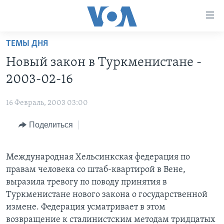
Линки
доступности
Перейти
ТЕМЫ ДНЯ
на
ГЛАВНОЕ
Новый закон в Туркменистане -
основной
ПРОГРАММЫ
контент
2003-02-16
ПРОЕКТЫ
Перейти
АМЕРИКА
к
16 Февраль, 2003 03:00
ЭКСПЕРТИЗА
НОВОСТИ ЗА МИНУТУ
УЧИМ АНГЛИЙСКИЙ
основной
Поделиться
ИНТЕРВЬЮ
ИТОГИ
НАША АМЕРИКАНСКАЯ ИСТОРИЯ
навигации
Перейти
ФАКТЫ ПРОТИВ ФЕЙКОВ
ПОЧЕМУ ЭТО ВАЖНО?
А КАК В АМЕРИКЕ?
в
Международная Хельсинкская федерация по
ЗА СВОБОДУ ПРЕССЫ
ДИСКУССИЯ VOA
АРТЕФАКТЫ
поиск
правам человека со штаб-квартирой в Вене,
УЧИМ АНГЛИЙСКИЙ
ДЕТАЛИ
АМЕРИКАНСКИЕ ГОРОДКИ
выразила тревогу по поводу принятия в
Туркменистане нового закона о государственной
ВИДЕО
НЬЮ-ЙОРК NEW YORK
ТЕСТЫ
измене. Федерация усматривает в этом
ПОДПИСКА НА НОВОСТИ
АМЕРИКА. БОЛЬШОЕ ПУТЕШЕСТВИЕ
возвращение к сталинистским методам тридцатых