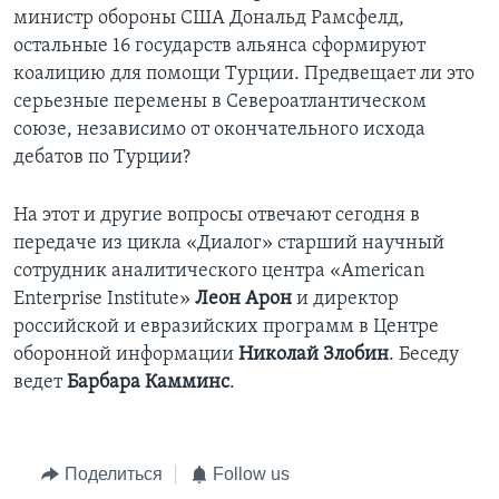
министр обороны США Дональд Рамсфелд,
Learning English
остальные 16 государств альянса сформируют
коалицию для помощи Турции. Предвещает ли это
СОЦИАЛЬНЫЕ СЕТИ
серьезные перемены в Североатлантическом
союзе, независимо от окончательного исхода
дебатов по Турции?
Языки
На этот и другие вопросы отвечают сегодня в
передаче из цикла «Диалог» старший научный
сотрудник аналитического центра «American
Enterprise Institute»
Леон Арон
и директор
российской и евразийских программ в Центре
оборонной информации
Николай Злобин
. Беседу
ведет
Барбара Камминс
.
Поделиться
Follow us