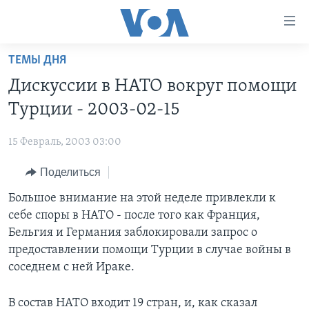
Линки
доступности
Перейти
ТЕМЫ ДНЯ
на
ГЛАВНОЕ
Дискуссии в НАТО вокруг помощи
основной
ПРОГРАММЫ
контент
Турции - 2003-02-15
ПРОЕКТЫ
Перейти
АМЕРИКА
к
15 Февраль, 2003 03:00
ЭКСПЕРТИЗА
НОВОСТИ ЗА МИНУТУ
УЧИМ АНГЛИЙСКИЙ
основной
Поделиться
ИНТЕРВЬЮ
ИТОГИ
НАША АМЕРИКАНСКАЯ ИСТОРИЯ
навигации
Перейти
ФАКТЫ ПРОТИВ ФЕЙКОВ
Большое внимание на этой неделе привлекли к
ПОЧЕМУ ЭТО ВАЖНО?
А КАК В АМЕРИКЕ?
в
себе споры в НАТО - после того как Франция,
ЗА СВОБОДУ ПРЕССЫ
ДИСКУССИЯ VOA
АРТЕФАКТЫ
поиск
Бельгия и Германия заблокировали запрос о
УЧИМ АНГЛИЙСКИЙ
ДЕТАЛИ
АМЕРИКАНСКИЕ ГОРОДКИ
предоставлении помощи Турции в случае войны в
соседнем с ней Ираке.
ВИДЕО
НЬЮ-ЙОРК NEW YORK
ТЕСТЫ
ПОДПИСКА НА НОВОСТИ
АМЕРИКА. БОЛЬШОЕ ПУТЕШЕСТВИЕ
В состав НАТО входит 19 стран, и, как сказал