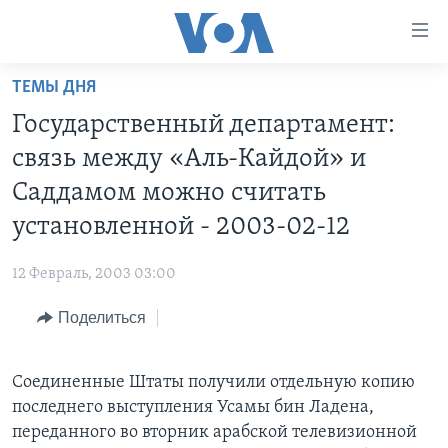
Линки
доступности
Перейти
ТЕМЫ ДНЯ
на
ГЛАВНОЕ
Государственный департамент:
основной
ПРОГРАММЫ
контент
связь между «Аль-Кайдой» и
ПРОЕКТЫ
Перейти
АМЕРИКА
Саддамом можно считать
к
ЭКСПЕРТИЗА
НОВОСТИ ЗА МИНУТУ
УЧИМ АНГЛИЙСКИЙ
установленной - 2003-02-12
основной
ИНТЕРВЬЮ
ИТОГИ
НАША АМЕРИКАНСКАЯ ИСТОРИЯ
навигации
12 Февраль, 2003 03:00
Перейти
ФАКТЫ ПРОТИВ ФЕЙКОВ
ПОЧЕМУ ЭТО ВАЖНО?
А КАК В АМЕРИКЕ?
в
Поделиться
ЗА СВОБОДУ ПРЕССЫ
ДИСКУССИЯ VOA
АРТЕФАКТЫ
поиск
УЧИМ АНГЛИЙСКИЙ
ДЕТАЛИ
АМЕРИКАНСКИЕ ГОРОДКИ
Соединенные Штаты получили отдельную копию
ВИДЕО
НЬЮ-ЙОРК NEW YORK
ТЕСТЫ
последнего выступления Усамы бин Ладена,
ПОДПИСКА НА НОВОСТИ
переданного во вторник арабской телевизионной
АМЕРИКА. БОЛЬШОЕ ПУТЕШЕСТВИЕ