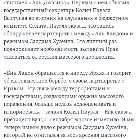
станцией «Аль-Джазира». Первым о ней объявил
государственный секретарь Колин Пауэлл.
Learning English
Выступая во вторник на слушаниях в бюджетном
комитете Сената, Пауэлл сказал, что запись
СОЦИАЛЬНЫЕ СЕТИ
обнаруживает партнерство между «Аль-Кайдой» и
режимом Саддама Хусейна. Это лишний раз
подчеркивает необходимость заставить Ирак
Языки
отказаться от оружия массового поражения.
«Бин Ладен обращается к народу Ирака и говорит
об их совместной борьбе, о своем партнерстве с
Ираком. Эту связь между террористами и
государствами, создающими оружие массового
поражения, больше нельзя недооценивать и
игнорировать, - заявил Колин Пауэлл. - Как сказал
президент Буш, 11 сентября многое изменило. И мы
теперь имеем дело с режимом Саддама Хусейна,
который не отчитался за весь арсенал массового