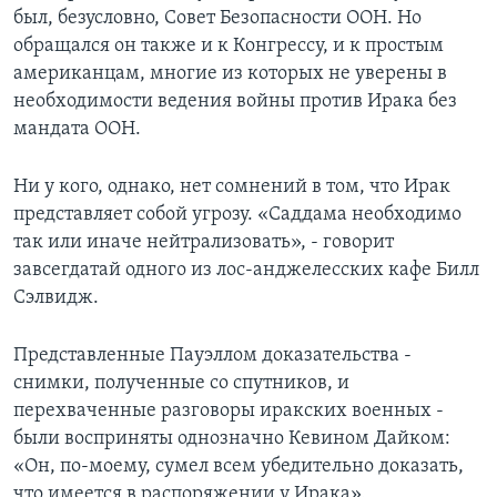
был, безусловно, Совет Безопасности ООН. Но
Learning English
обращался он также и к Конгрессу, и к простым
американцам, многие из которых не уверены в
СОЦИАЛЬНЫЕ СЕТИ
необходимости ведения войны против Ирака без
мандата ООН.
Ни у кого, однако, нет сомнений в том, что Ирак
Языки
представляет собой угрозу. «Саддама необходимо
так или иначе нейтрализовать», - говорит
завсегдатай одного из лос-анджелесских кафе Билл
Сэлвидж.
Представленные Пауэллом доказательства -
снимки, полученные со спутников, и
перехваченные разговоры иракских военных -
были восприняты однозначно Кевином Дайком:
«Он, по-моему, сумел всем убедительно доказать,
что имеется в распоряжении у Ирака».