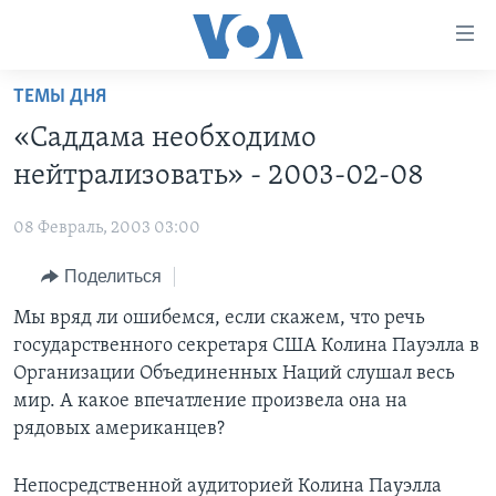
Линки
доступности
Перейти
ТЕМЫ ДНЯ
на
ГЛАВНОЕ
«Саддама необходимо
основной
ПРОГРАММЫ
контент
нейтрализовать» - 2003-02-08
ПРОЕКТЫ
Перейти
АМЕРИКА
к
08 Февраль, 2003 03:00
ЭКСПЕРТИЗА
НОВОСТИ ЗА МИНУТУ
УЧИМ АНГЛИЙСКИЙ
основной
Поделиться
ИНТЕРВЬЮ
ИТОГИ
НАША АМЕРИКАНСКАЯ ИСТОРИЯ
навигации
Перейти
ФАКТЫ ПРОТИВ ФЕЙКОВ
Мы вряд ли ошибемся, если скажем, что речь
ПОЧЕМУ ЭТО ВАЖНО?
А КАК В АМЕРИКЕ?
в
государственного секретаря США Колина Пауэлла в
ЗА СВОБОДУ ПРЕССЫ
ДИСКУССИЯ VOA
АРТЕФАКТЫ
поиск
Организации Объединенных Наций слушал весь
УЧИМ АНГЛИЙСКИЙ
ДЕТАЛИ
АМЕРИКАНСКИЕ ГОРОДКИ
мир. А какое впечатление произвела она на
рядовых американцев?
ВИДЕО
НЬЮ-ЙОРК NEW YORK
ТЕСТЫ
ПОДПИСКА НА НОВОСТИ
АМЕРИКА. БОЛЬШОЕ ПУТЕШЕСТВИЕ
Непосредственной аудиторией Колина Пауэлла