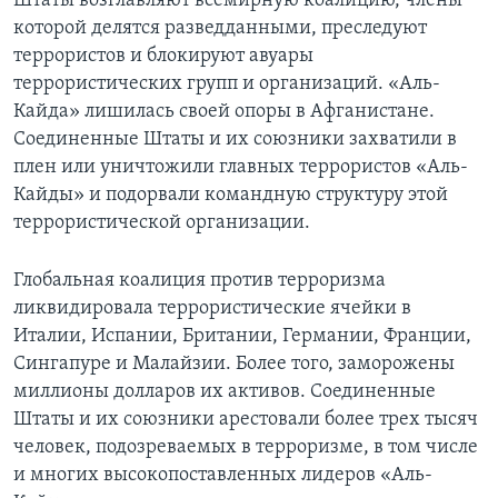
Штаты возглавляют всемирную коалицию, члены
которой делятся разведданными, преследуют
Learning English
террористов и блокируют авуары
террористических групп и организаций. «Аль-
СОЦИАЛЬНЫЕ СЕТИ
Кайда» лишилась своей опоры в Афганистане.
Соединенные Штаты и их союзники захватили в
плен или уничтожили главных террористов «Аль-
Кайды» и подорвали командную структуру этой
Языки
террористической организации.
Глобальная коалиция против терроризма
ликвидировала террористические ячейки в
Италии, Испании, Британии, Германии, Франции,
Сингапуре и Малайзии. Более того, заморожены
миллионы долларов их активов. Соединенные
Штаты и их союзники арестовали более трех тысяч
человек, подозреваемых в терроризме, в том числе
и многих высокопоставленных лидеров «Аль-