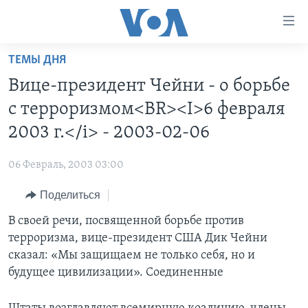
Линки
доступности
Перейти
ТЕМЫ ДНЯ
на
ГЛАВНОЕ
Вице-президент Чейни - о борьбе
основной
ПРОГРАММЫ
контент
с терроризмом<BR><I>6 февраля
ПРОЕКТЫ
Перейти
АМЕРИКА
2003 г.</i> - 2003-02-06
к
ЭКСПЕРТИЗА
НОВОСТИ ЗА МИНУТУ
УЧИМ АНГЛИЙСКИЙ
основной
06 Февраль, 2003 03:00
ИНТЕРВЬЮ
ИТОГИ
НАША АМЕРИКАНСКАЯ ИСТОРИЯ
навигации
Перейти
Поделиться
ФАКТЫ ПРОТИВ ФЕЙКОВ
ПОЧЕМУ ЭТО ВАЖНО?
А КАК В АМЕРИКЕ?
в
В своей речи, посвященной борьбе против
ЗА СВОБОДУ ПРЕССЫ
ДИСКУССИЯ VOA
АРТЕФАКТЫ
поиск
терроризма, вице-президент США Дик Чейни
УЧИМ АНГЛИЙСКИЙ
ДЕТАЛИ
АМЕРИКАНСКИЕ ГОРОДКИ
сказал: «Мы защищаем не только себя, но и
ВИДЕО
будущее цивилизации». Соединенные
НЬЮ-ЙОРК NEW YORK
ТЕСТЫ
ПОДПИСКА НА НОВОСТИ
АМЕРИКА. БОЛЬШОЕ ПУТЕШЕСТВИЕ