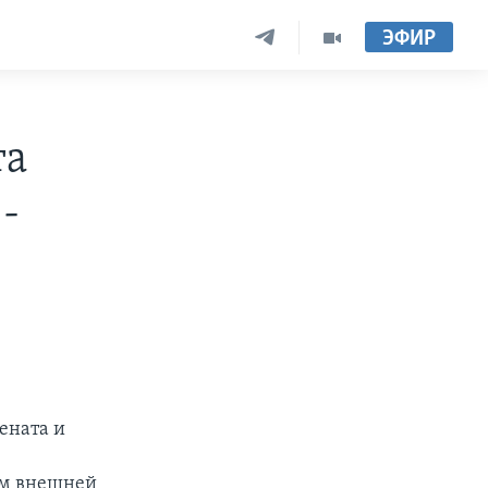
ЭФИР
та
-
ената и
ам внешней