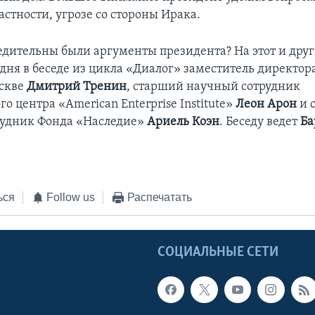
астности, угрозе со стороны Ирака.
едительны были аргументы президента? На этот и дру
одня в беседе из цикла «Диалог» заместитель директор
оскве
Дмитрий Тренин
, старший научный сотрудник
о центра «American Enterprise Institute»
Леон Арон
и 
рудник Фонда «Наследие»
Ариель Коэн
. Беседу ведет
Ба
ься
Follow us
Распечатать
Ы
СОЦИАЛЬНЫЕ СЕТИ