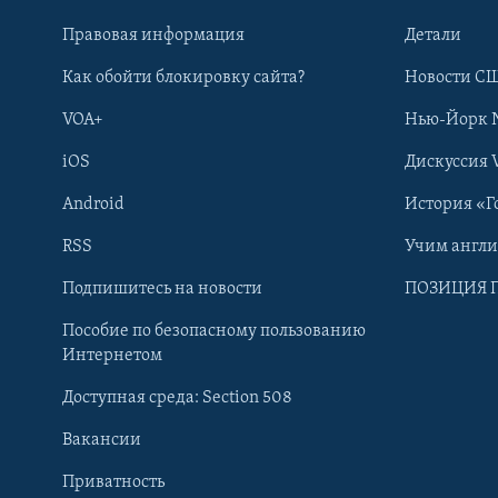
Правовая информация
Детали
Как обойти блокировку сайта?
Новости СШ
VOA+
Нью-Йорк 
iOS
Дискуссия 
Android
История «Г
RSS
Учим англ
Learning English
Подпишитесь на новости
ПОЗИЦИЯ 
Пособие по безопасному пользованию
СОЦИАЛЬНЫЕ СЕТИ
Интернетом
Доступная среда: Section 508
Вакансии
Приватность
Языки