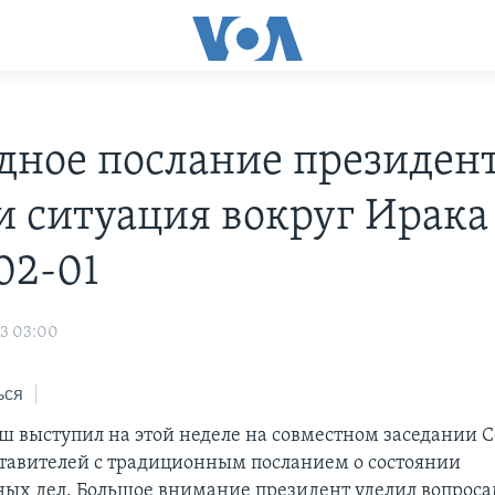
дное послание президен
и ситуация вокруг Ирака 
02-01
03 03:00
ься
ш выступил на этой неделе на совместном заседании С
тавителей с традиционным посланием о состоянии
ных дел. Большое внимание президент уделил вопрос