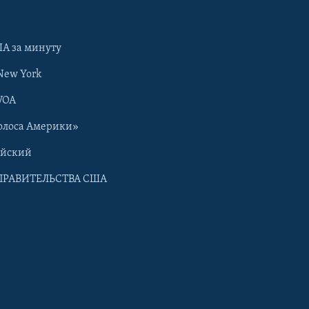
А за минуту
New York
VOA
олоса Америки»
ийский
ПРАВИТЕЛЬСТВА США