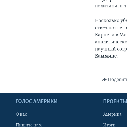
политики, в ч
Насколько уб
отвечают сег
Карнеги в М
аналитическог
научный сот
Камминс
.
Поделит
ГОЛОС АМЕРИКИ
ПРОЕКТ
О нас
Америка
Пишите нам
Итоги