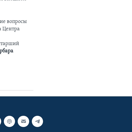
гие вопросы
а Центра
старший
рбара