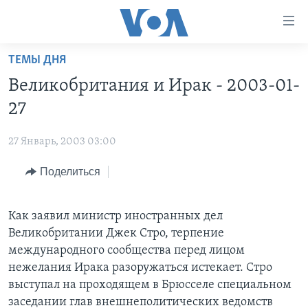
Линки
доступности
Перейти
ТЕМЫ ДНЯ
на
ГЛАВНОЕ
Великобритания и Ирак - 2003-01-
основной
ПРОГРАММЫ
контент
27
ПРОЕКТЫ
Перейти
АМЕРИКА
к
27 Январь, 2003 03:00
ЭКСПЕРТИЗА
НОВОСТИ ЗА МИНУТУ
УЧИМ АНГЛИЙСКИЙ
основной
Поделиться
ИНТЕРВЬЮ
ИТОГИ
НАША АМЕРИКАНСКАЯ ИСТОРИЯ
навигации
Перейти
ФАКТЫ ПРОТИВ ФЕЙКОВ
ПОЧЕМУ ЭТО ВАЖНО?
А КАК В АМЕРИКЕ?
в
Как заявил министр иностранных дел
ЗА СВОБОДУ ПРЕССЫ
ДИСКУССИЯ VOA
АРТЕФАКТЫ
поиск
Великобритании Джек Стро, терпение
УЧИМ АНГЛИЙСКИЙ
ДЕТАЛИ
АМЕРИКАНСКИЕ ГОРОДКИ
международного сообщества перед лицом
нежелания Ирака разоружаться истекает. Стро
ВИДЕО
НЬЮ-ЙОРК NEW YORK
ТЕСТЫ
выступал на проходящем в Брюсселе специальном
ПОДПИСКА НА НОВОСТИ
АМЕРИКА. БОЛЬШОЕ ПУТЕШЕСТВИЕ
заседании глав внешнеполитических ведомств