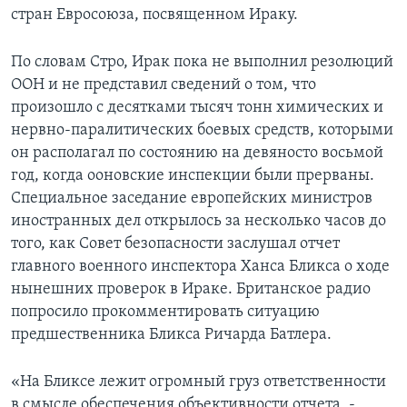
стран Евросоюза, посвященном Ираку.
Learning English
По словам Стро, Ирак пока не выполнил резолюций
СОЦИАЛЬНЫЕ СЕТИ
ООН и не представил сведений о том, что
произошло с десятками тысяч тонн химических и
нервно-паралитических боевых средств, которыми
он располагал по состоянию на девяносто восьмой
Языки
год, когда ооновские инспекции были прерваны.
Специальное заседание европейских министров
иностранных дел открылось за несколько часов до
того, как Совет безопасности заслушал отчет
главного военного инспектора Ханса Бликса о ходе
нынешних проверок в Ираке. Британское радио
попросило прокомментировать ситуацию
предшественника Бликса Ричарда Батлера.
«На Бликсе лежит огромный груз ответственности
в смысле обеспечения объективности отчета, -