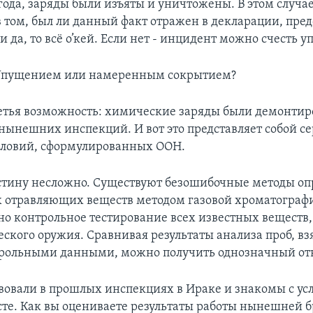
года, заряды были изъяты и уничтожены. В этом случа
в том, был ли данный факт отражен в декларации, пре
и да, то всё о’кей. Если нет - инцидент можно счесть 
 Упущением или намеренным сокрытием?
третья возможность: химические заряды были демонти
 нынешних инспекций. И вот это представляет собой с
словий, сформулированных ООН.
стину несложно. Существуют безошибочные методы о
х отравляющих веществ методом газовой хроматограф
но контрольное тестирование всех известных веществ
ского оружия. Сравнивая результаты анализа проб, вз
трольными данными, можно получить однозначный отв
твовали в прошлых инспекциях в Ираке и знакомы с у
сте. Как вы оцениваете результаты работы нынешней 