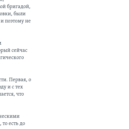
ой бригадой,
ловки, были
 и поэтому не
м
торый сейчас
огического
ти. Первая, о
ду и с тех
чается, что
ическими
 то есть до