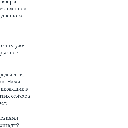
е вопрос
дставленной
упущением.
рованы уже
ерьезное
пределения
ии. Нами
, входящих в
ятых сейчас в
ет.
словиями
бригады?