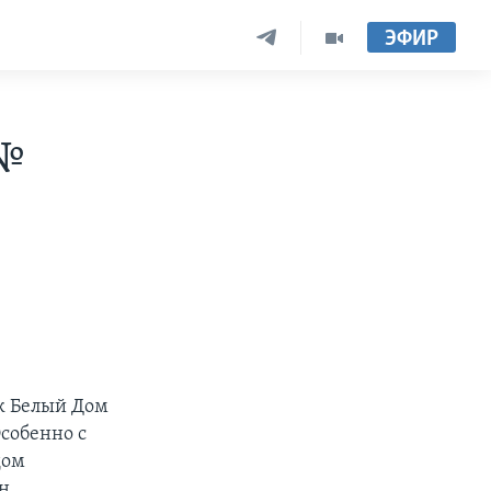
ЭФИР
 №
к Белый Дом
собенно с
дом
н,