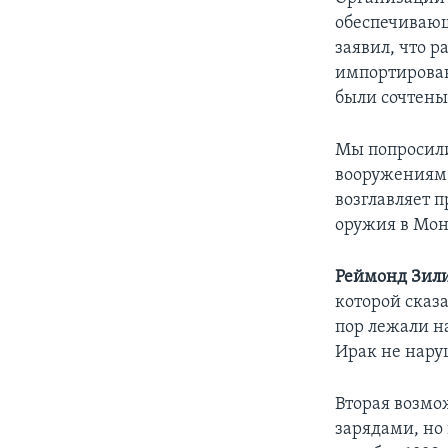
обеспечивающ
заявил, что 
импортированы
были сочтен
Мы попросили
вооружениям
возглавляет 
оружия в Мон
Реймонд Зил
которой сказа
пор лежали на
Ирак не нару
Вторая возмо
зарядами, но 