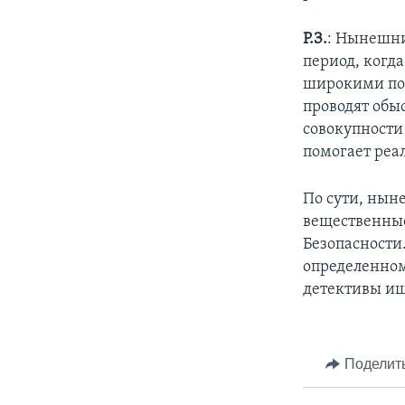
Р.З.
: Нынешни
период, когда
широкими пол
проводят обыс
совокупности
помогает реа
По сути, нын
вещественные
Безопасности
определенном
детективы ищ
Поделит