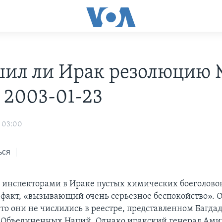
ил ли Ирак резолюцию
- 2003-01-23
 03:00
ься
инспекторами в Ираке пустых химических боеголово
 факт, «вызывающий очень серьезное беспокойство». О
что они не числились в реестре, представленном Багда
 Объединенных Наций. Однако иракский генерал Ами