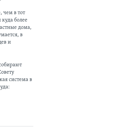
 чем в тот
ы куда более
астные дома,
умается, в
цев и
 собирают
Совету
кая система в
уда: