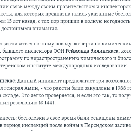
ий связь между своим правительством и инспекторск
ракеты, для которых предназначались указанные боего
 15 лет назад, с тех пор пришли в полную негодность
ы достойными внимания.
 высказаться по этому поводу эксперта по химически
, бывшего инспектора ООН
Реймонда Зилинскаса
, ко
программу по нераспространению химического и биол
терейском институте международных исследований.
инскас
: Данный инцидент предполагает три возможнос
л генерал Амин, - что ракеты были закуплены в 1988 го
 складе. Это легко проверяется, и если это так, то полу
шил резолюцию № 1441.
жность: боеголовки в свое время были оснащены хим
в период инспекций после войны в Персидском заливе,