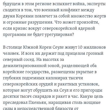
будущем в этом регионе вспыхнет война, эксперты
Learning English
сходятся в том, что военный конфликт между
двумя Кореями повлечет за собой множество жертв
СОЦИАЛЬНЫЕ СЕТИ
и огромные разрушения. Что может произойти,
если кризис вокруг северокорейской ядерной
программы не будет урегулирован?
Языки
В столице Южной Кореи Сеуле живут 10 миллионов
человек. И всех их держит под прицелом грозный
северный сосед. На высотах за
демилитаризованной зоной, разделяющей оба
корейские государства, размещены укрытые в
глубоких подземных капонирах тысячи
северокорейских орудий и ракетных установок,
которые могут обрушить на Сеул и его пригороды
десятки тысяч снарядов и ракет в час. Какую цель
преследовал Пхеньян, наращивая столь мощные
силы в непосредственной близости от