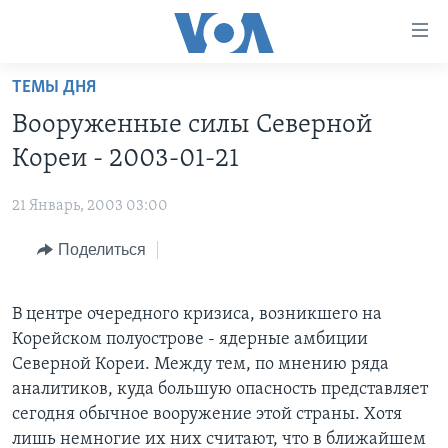
Линки
доступности
Перейти
ТЕМЫ ДНЯ
на
ГЛАВНОЕ
Вооруженные силы Северной
основной
ПРОГРАММЫ
контент
Кореи - 2003-01-21
ПРОЕКТЫ
Перейти
АМЕРИКА
к
21 Январь, 2003 03:00
ЭКСПЕРТИЗА
НОВОСТИ ЗА МИНУТУ
УЧИМ АНГЛИЙСКИЙ
основной
Поделиться
ИНТЕРВЬЮ
ИТОГИ
НАША АМЕРИКАНСКАЯ ИСТОРИЯ
навигации
Перейти
ФАКТЫ ПРОТИВ ФЕЙКОВ
ПОЧЕМУ ЭТО ВАЖНО?
А КАК В АМЕРИКЕ?
в
В центре очередного кризиса, возникшего на
ЗА СВОБОДУ ПРЕССЫ
ДИСКУССИЯ VOA
АРТЕФАКТЫ
поиск
Корейском полуострове - ядерные амбиции
УЧИМ АНГЛИЙСКИЙ
ДЕТАЛИ
АМЕРИКАНСКИЕ ГОРОДКИ
Северной Кореи. Между тем, по мнению ряда
аналитиков, куда большую опасность представляет
ВИДЕО
НЬЮ-ЙОРК NEW YORK
ТЕСТЫ
сегодня обычное вооружение этой страны. Хотя
ПОДПИСКА НА НОВОСТИ
АМЕРИКА. БОЛЬШОЕ ПУТЕШЕСТВИЕ
лишь немногие их них считают, что в ближайшем