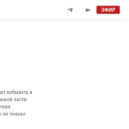
ЭФИР
ит побывать в
льной части
жения
о не только