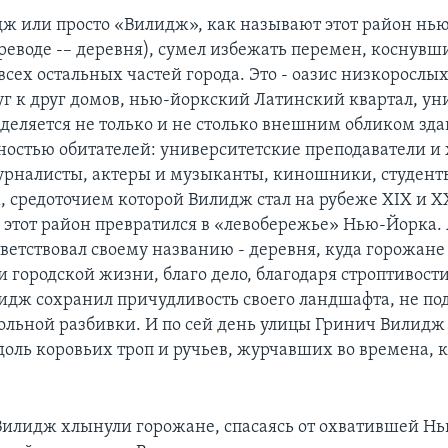
ж или просто «Вилидж», как называют этот район нь
реводе -– деревня), сумел избежать перемен, коснувш
сех остальных частей города. Это - оазис низкорослых
г к друг домов, нью-йоркский Латинский квартал, ун
еделяется не только и не столько внешним обликом зда
остью обитателей: университетские преподаватели и
урналисты, актеры и музыканты, киношники, студенты
, средоточием которой Вилидж стал на рубеже XIX и X
 этот район превратился в «левобережье» Нью-Йорка. А
ветствовал своему названию - деревня, куда горожане 
и городской жизни, благо дело, благодаря строптивос
идж сохранил причудливость своего ландшафта, не п
ольной разбивки. И по сей день улицы Гринич Вилидж
оль коровьих троп и ручьев, журчавших во времена, к
в Вилидж хлынули горожане, спасаясь от охватившей Н