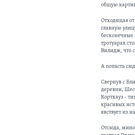
общую картин
Отходящая от
главную улицу
бесконечные 
тротуарах сто
Вилидж, что 
А попасть сюд
Свернув с Бл
деревни, Шес
Кортхауз - т
красивых ист
явствует из н
Отсюда, мино