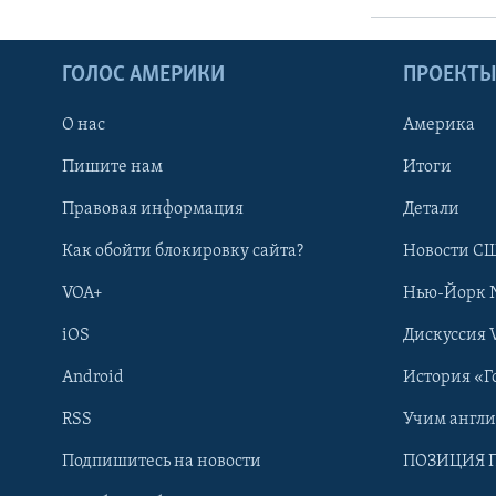
ГОЛОС АМЕРИКИ
ПРОЕКТ
О нас
Америка
Пишите нам
Итоги
Правовая информация
Детали
Как обойти блокировку сайта?
Новости СШ
VOA+
Нью-Йорк 
iOS
Дискуссия 
Android
История «Г
RSS
Учим англ
Learning English
Подпишитесь на новости
ПОЗИЦИЯ 