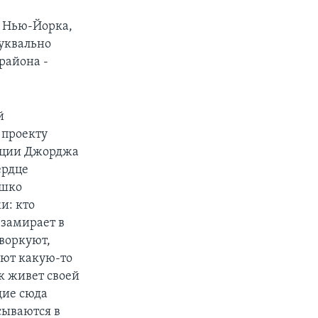
ов Нью-Йорка,
буквально
района -
й
 проекту
рации Джорджа
ердце
ышко
и: кто
 замирает в
 воркуют,
ают какую-то
к живет своей
щие сюда
сываются в