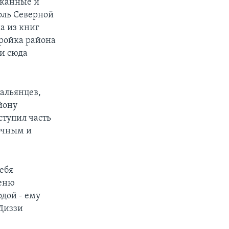
сканные и
оль Северной
а из книг
тройка района
 и сюда
альянцев,
йону
ступил часть
очным и
ебя
меню
дой - ему
 Диззи