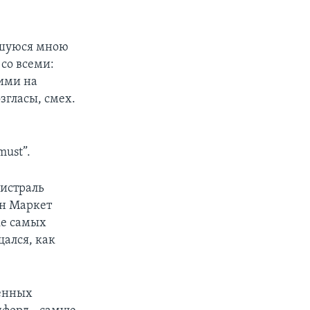
вшуюся мною
 со всеми:
ими на
згласы, смех.
must”.
гистраль
он Маркет
ке самых
ался, как
ленных