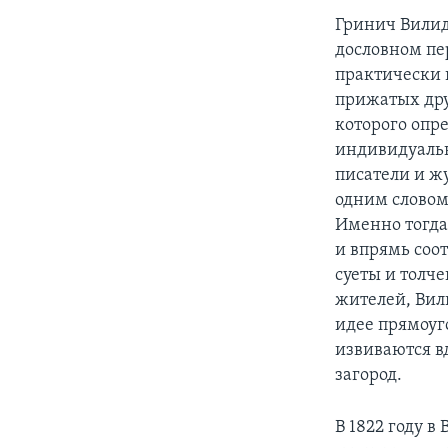
Гринич Вилид
дословном пе
практически в
прижатых дру
которого опр
индивидуальн
писатели и ж
одним словом
Именно тогда
и впрямь соот
суеты и толче
жителей, Вил
идее прямоуг
извиваются вд
загород.
В 1822 году 