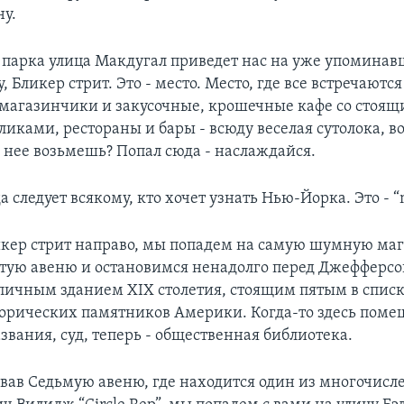
у.
 парка улица Макдугал приведет нас на уже упомина
, Бликер стрит. Это - место. Место, где все встречаются
магазинчики и закусочные, крошечные кафе со стоящ
ликами, рестораны и бары - всюду веселая сутолока, во
с нее возьмешь? Попал сюда - наслаждайся.
а следует всякому, кто хочет узнать Нью-Йорка. Это - “
икер стрит направо, мы попадем на самую шумную ма
тую авеню и остановимся ненадолго перед Джефферс
ипичным зданием XIX столетия, стоящим пятым в спис
орических памятников Америки. Когда-то здесь помещ
азвания, суд, теперь - общественная библиотека.
вав Седьмую авеню, где находится один из многочис