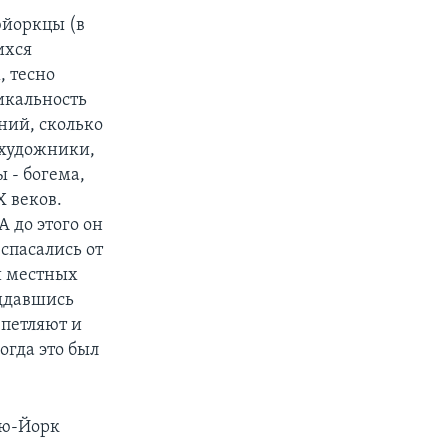
юйоркцы (в
ихся
, тесно
икальность
ний, сколько
 художники,
 - богема,
X веков.
 до этого он
спасались от
ти местных
оддавшись
 петляют и
огда это был
ью-Йорк