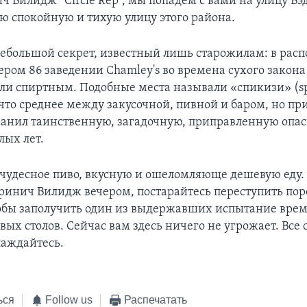
ч Вилидж “Circle Rep”, мы попадем с вами на улицу Бэ
ю спокойную и тихую улицу этого района.
ебольшой секрет, известный лишь старожилам: в рас
ром 86 заведении Chamley's во времена сухого закона 
али спиртным. Подобные места называли «спикизи» (s
что среднее между закусочной, пивной и баром, но пр
анил таинственную, загадочную, приправленную опа
лых лет.
 чудесное пиво, вкусную и ошеломляюще дешевую еду.
Гринич Вилидж вечером, постарайтесь переступить по
тобы заполучить один из выдержавших испытание вре
вых столов. Сейчас вам здесь ничего не угрожает. Все
лаждайтесь.
ься
Follow us
Распечатать