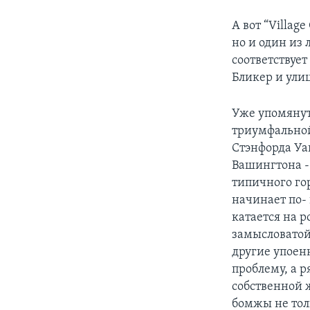
А вот “Villag
но и один из 
соответствуе
Бликер и ули
Уже упомянут
триумфальной 
Стэнфорда Уа
Вашингтона -
типичного го
начинает по-
катается на р
замысловатой 
другие упоен
проблему, а 
собственной 
бомжы не тол