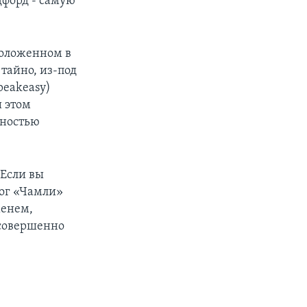
дфорд - самую
положенном в
тайно, из-под
peakeasy)
и этом
сностью
 Если вы
рог «Чамли»
менем,
 совершенно