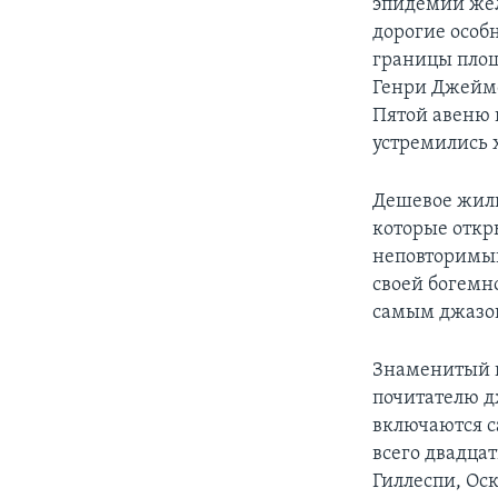
эпидемии жел
дорогие особ
границы площ
Генри Джеймс
Пятой авеню 
устремились 
Дешевое жиль
которые откр
неповторимый
своей богемн
самым джазо
Знаменитый к
почитателю дж
включаются с
всего двадцат
Гиллеспи, Ос