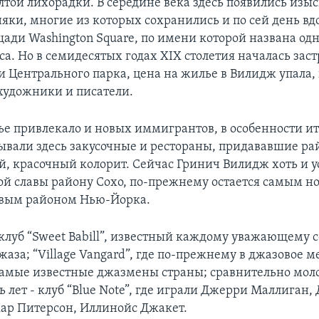
той лихорадки. В середине века здесь появились изы
няки, многие из которых сохранились и по сей день вд
ади Washington Square, по имени которой названа одн
а. Но в семидесятых годах XIX столетия началась зас
и Центрального парка, цена на жилье в Вилидж упала,
художники и писатели.
е привлекало и новых иммигрантов, в особенности ит
ывали здесь закусочные и рестораны, придававшие ра
, красочный колорит. Сейчас Гринич Вилидж хоть и у
ой славы району Сохо, по-прежнему остается самым н
вым районом Нью-Йорка.
луб “Sweet Babill”, известный каждому уважающему с
аза; “Village Vangard”, где по-прежнему в джазовое 
амые известные джазмены страны; сравнительно моло
ь лет - клуб “Blue Nоtе”, где играли Джерри Маллиган,
кар Питерсон, Иллинойс Джакет.