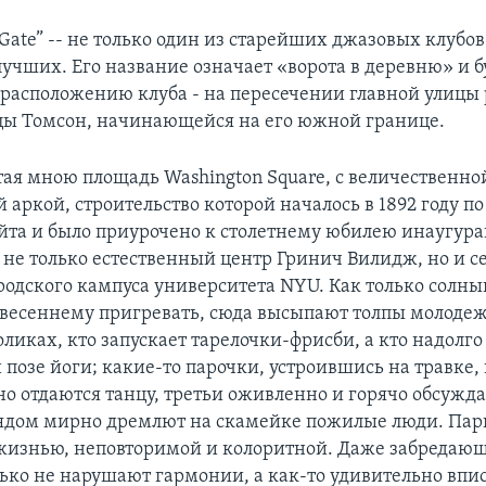
e Gate” -- не только один из старейших джазовых клуб
лучших. Его название означает «ворота в деревню» и 
т расположению клуба - на пересечении главной улицы 
цы Томсон, начинающейся на его южной границе.
ая мною площадь Washington Square, с величественно
аркой, строительство которой началось в 1892 году по
йта и было приурочено к столетнему юбилею инаугу
 не только естественный центр Гринич Вилидж, но и с
родского кампуса университета NYU. Как только солн
 весеннему пригревать, сюда высыпают толпы молодеж
оликах, кто запускает тарелочки-фрисби, а кто надолго
позе йоги; какие-то парочки, устроившись на травке,
но отдаются танцу, третьи оживленно и горячо обсужд
рядом мирно дремлют на скамейке пожилые люди. Пар
жизнью, неповторимой и колоритной. Даже забредаю
ько не нарушают гармонии, а как-то удивительно впи