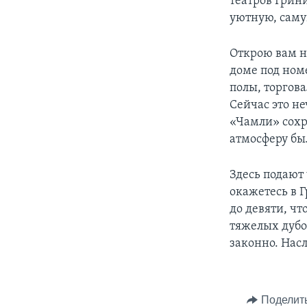
театров Грини
уютную, саму
Открою вам н
доме под номе
полы, торгов
Сейчас это не
«Чамли» сохр
атмосферу бы
Здесь подают
окажетесь в 
до девяти, ч
тяжелых дубо
законно. Нас
Поделит