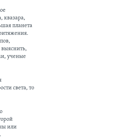
ое
, квазара,
льшая планета
притяжения.
пов,
 выяснить,
ми, ученые
я
сти света, то
о
торой
ны или
.