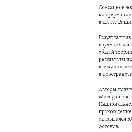
Сенсационное
конференции 
в штате Ваши
Результаты э
изучения кос
общей теории
результаты п
всемирного т
в пространст
Авторы новых
Миссури росс
Национальной
прохождение 
оказывался Ю
фотонов.