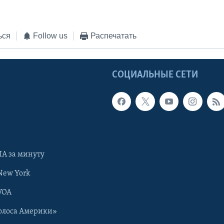
ься
Follow us
Распечатать
Ы
СОЦИАЛЬНЫЕ СЕТИ
А за минуту
New York
VOA
олоса Америки»