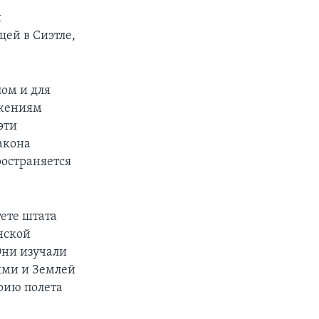
й
ей в Сиэтле,
ом и для
ожениям
эти
акона
ространяется
ете штата
нской
Они изучали
ими и Землей
рию полета