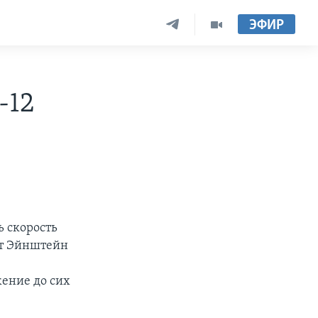
ЭФИР
-12
ь скорость
рт Эйнштейн
жение до сих