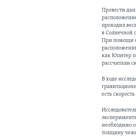
Провести дан
расположение 
проходил весь
в Солнечной с
При помощи о
расположенны
как Юпитер п
рассчитали с
В ходе иссле
гравитационн
есть скорость
Исследовател
эксперимента
необходимо о
толщину чело