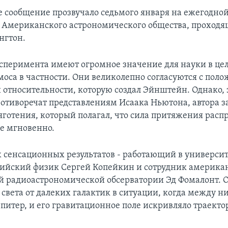
 сообщение прозвучало седьмого января на ежегодно
Американского астрономического общества, проходящ
нгтон.
ксперимента имеют огромное значение для науки в цел
моса в частности. Они великолепно согласуются с пол
 относительности, которую создал Эйнштейн. Однако, 
ротиворечат представлениям Исаака Ньютона, автора з
яготения, который полагал, что сила притяжения расп
ве мгновенно.
 сенсационных результатов - работающий в университ
ийский физик Сергей Копейкин и сотрудник америка
 радиоастрономической обсерватории Эд Фомалонт. 
света от далеких галактик в ситуации, когда между н
питер, и его гравитационное поле искривляло траекто