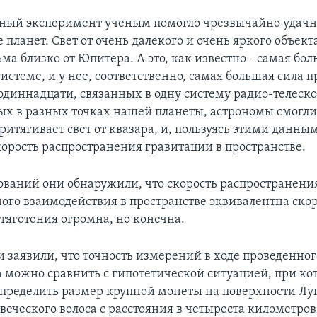
ный эксперимент ученым помогло чрезвычайно удачн
планет. Свет от очень далекого и очень яркого объекта
ма близко от Юпитера. А это, как известно - самая бо
истеме, и у нее, соответственно, самая большая сила 
диннадцати, связанных в одну систему радио-телеско
х в разных точках нашей планеты, астрономы смогли
ритягивает свет от квазара, и, пользуясь этими данны
корость распространения гравитации в пространстве.
дований они обнаружили, что скорость распространени
ого взаимодействия в пространстве эквивалентна скоро
 тяготения огромна, но конечна.
и заявили, что точность измерений в ходе проведенног
 можно сравнить с гипотетической ситуацией, при ко
пределить размер крупной монеты на поверхности Лу
веческого волоса с расстояния в четыреста километров