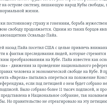
 на острове систему, лишающую народ Кубы свободы, 
 нормальной жизни.
еки постоянному страху и гонениям, борьба мужестве
свою свободу продолжается. Одним из таких борцов явл
авозащитник Освальдо Пайа.
ей назад Пайа посетил США с целью привлечь вниман
ти к фактам преследования людей, которые стремятс
ким преобразованиям на Кубе. Пайа известен как осн
ела» - движения за проведение национального рефере
правах человека и экономической свободе на Кубе. В 
оекта «Варела» пытались опереться на положение Конс
еферендума, если под петицией о нем будет собрано 
 подписей. Было собрано более 11 тысяч подписей, и п
 представлена в Национальное собрание, так называе
бы. Но правительство не отреагировало на эту петицию