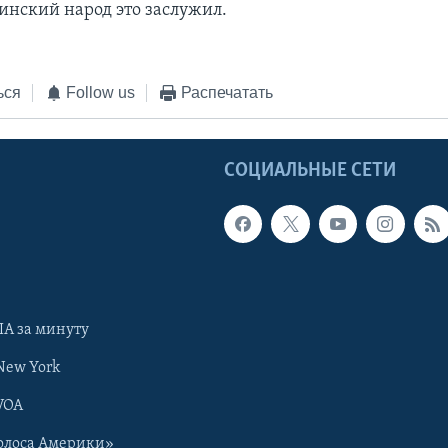
бинский народ это заслужил.
ься
Follow us
Распечатать
Ы
СОЦИАЛЬНЫЕ СЕТИ
А за минуту
New York
VOA
олоса Америки»