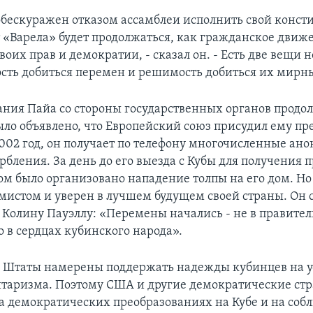
обескуражен отказом ассамблеи исполнить свой конс
т «Варела» будет продолжаться, как гражданское движ
воих прав и демократии, - сказал он. - Есть две вещи 
ть добиться перемен и решимость добиться их мирн
ания Пайа со стороны государственных органов продо
было объявлено, что Европейский союз присудил ему п
2002 год, он получает по телефону многочисленные а
рбления. За день до его выезда с Кубы для получения 
ом было организовано нападение толпы на его дом. Но
имистом и уверен в лучшем будущем своей страны. Он 
 Колину Пауэллу: «Перемены начались - не в правите
о в сердцах кубинского народа».
Штаты намерены поддержать надежды кубинцев на ус
итаризма. Поэтому США и другие демократические ст
а демократических преобразованиях на Кубе и на соб