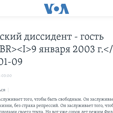
ский диссидент - гость
R><I>9 января 2003 г.</
01-09
3 03:00
ься
аслуживает того, чтобы быть свободным. Он заслужива
изни, без страха репрессий. Он заслуживает того, что
плодами своего труда. Но вот уже сорок лет режим Фид