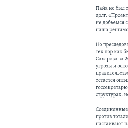
Пайа не был 
долг. «Проек
не добьемся с
наша решимос
Но преследов
тех пор как 
Сахарова за 
угрозы и оско
правительств
остается опт
госсекретарю
структурах, н
Соединенные 
против тотал
настаивают н