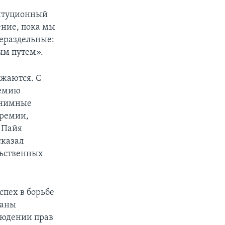
титуционный
ение, пока мы
нераздельные:
ым путем».
лжаются. С
ремию
нонимные
премии,
 Пайя
сказал
льственных
пех в борьбе
раны
людении прав