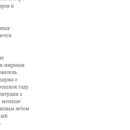
прав и
нных
яется
ие
я к мирным
ователь
ндума о
прошлом году
титуции о
не меньше
рошлым летом
мый
.