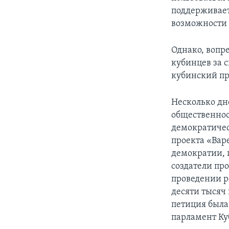
поддерживает
возможности
Однако, вопр
кубинцев за 
кубинский пр
Несколько дн
общественнос
демократичес
проекта «Вар
демократии, 
создатели пр
проведении р
десяти тысяч
петиция была
парламент Ку