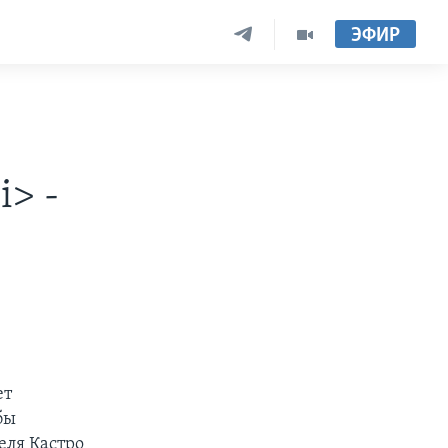
ЭФИР
i> -
ет
бы
еля Кастро