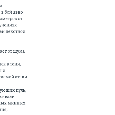
 и
в бой явно
лометров от
 учениях
ей пехотной
вает от шума
а
ся в тени,
ы и
жаемой атаки.
рующих пуль,
ыхивали
емых минных
дия,