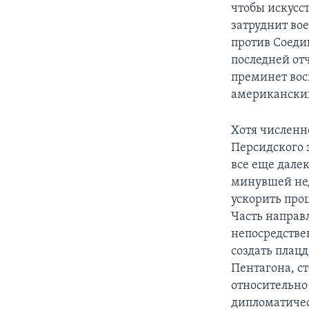
чтобы искусс
затруднит во
против Соеди
последней от
преминет вос
американских
Хотя численн
Персидского 
все еще дале
минувшей нед
ускорить про
Часть направ
непосредстве
создать плац
Пентагона, с
относительно
дипломатичес