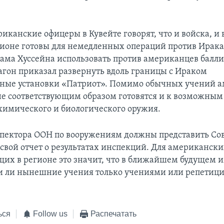
иканские офицеры в Кувейте говорят, что и войска, и
гионе готовы для немедленных операций против Ирака
ама Хуссейна использовать против американцев балл
агон приказал развернуть вдоль границы с Ираком
ные установки «Патриот». Помимо обычных учений 
не соответствующим образом готовятся и к возможным
имического и биологического оружия.
спектора ООН по вооружениям должны представить Со
 свой отчет о результатах инспекций. Для американск
их в регионе это значит, что в ближайшем будущем и
и ли нынешние учения только учениями или репетиц
ься
Follow us
Распечатать