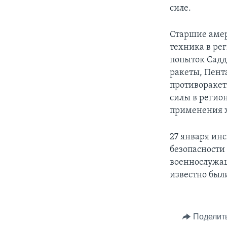
силе.
Старшие амер
техника в ре
попыток Садд
ракеты, Пент
противоракет
силы в регио
применения х
27 января ин
безопасности
военнослужащ
известно был
Поделит