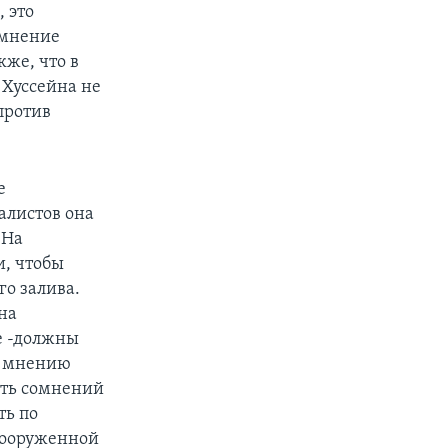
 это
 мнение
же, что в
 Хуссейна не
против
е
алистов она
 На
, чтобы
о залива.
на
е -должны
о мнению
ить сомнений
ть по
вооруженной