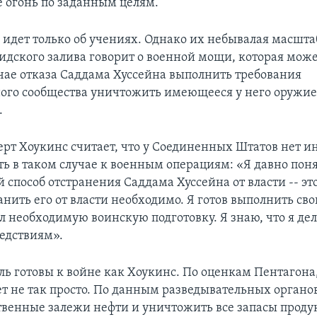
огонь по заданным целям.
ь идет только об учениях. Однако их небывалая масшта
идского залива говорит о военной мощи, которая мож
учае отказа Саддама Хуссейна выполнить требования
го сообщества уничтожить имеющееся у него оружие
.
ерт Хоукинс считает, что у Соединенных Штатов нет и
ть в таком случае к военным операциям: «Я давно поня
 способ отстранения Саддама Хуссейна от власти -- э
анить его от власти необходимо. Я готов выполнить св
л необходимую воинскую подготовку. Я знаю, что я дел
едствиям».
ль готовы к войне как Хоукинс. По оценкам Пентагона,
ет не так просто. По данным разведывательных органов
твенные залежи нефти и уничтожить все запасы проду