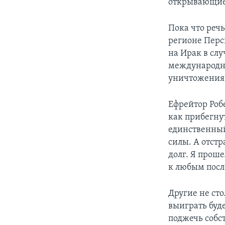
открывающие 
Пока что реч
регионе Перс
на Ирак в сл
международно
уничтожения
Ефрейтор Роб
как прибегну
единственный
силы. А отстр
долг. Я проше
к любым посл
Другие не сто
выиграть буд
поджечь собс