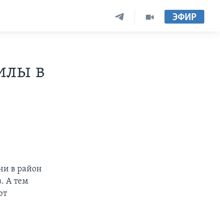
ЭФИР
илы в
ни в район
. А тем
ют