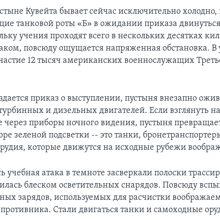
устыне Кувейта бывает сейчас исключительно холодно,
ие танковой роты «Б» в ожидании приказа двинуться 
льку учения проходят всего в нескольких десятках ки
аком, повсюду ощущается напряженная обстановка. В
астие 12 тысяч американских военнослужащих Треть
аздается приказ о выступлении, пустыня внезапно ожи
турбинных и дизельных двигателей. Если взглянуть н
 через приборы ночного видения, пустыня превращает
ре зеленой подсветки -- это танки, бронетранспортер
рудия, которые движутся на исходные рубежи вообра
сь учебная атака в темноте засверкали полоски трасси
лилась блеском осветительных снарядов. Повсюду всп
ных зарядов, используемых для расчистки вообража
противника. Стали двигаться танки и самоходные ору