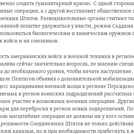
твенно создать гуманитарный кризис. С одной стороны,
енные операции, а с другой восстановит общественное
ненных Штатов. Разведывательные органы считают так
чаянной попытке удержаться у власти, режим Саддама
пользоваться биологическим и химическим оружием 
 войск и их союзников.
ость американских войск и военной техники в регион
залива сейчас значительно возросла, по мнению специ
ка до необходимого уровня, чтобы начать наступление.
еле Пентагон объявил о дополнительной мобилизации
цесс наращивания военной мощи в регионе Персидског
ляемых в регион воинских подразделений рассчитана 
нное участие в возможных военных операциях. Други
дарм для переброски в регион новых подкреплений. П
толь масштабные операции не должны ни у кого остав
 решимости Соединенных Штатов не только действова
ким каналам, но и при необходимости прибегнуть к 