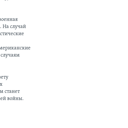
 военная
. На случай
истические
американские
 случаям
вету
их
м станет
ией войны.