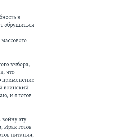
бность в
ет обрушиться
 массового
ного выбора,
л, что
то применение
ой воинский
аю, и я готов
 войну эту
, Ирак готов
ктов питания,