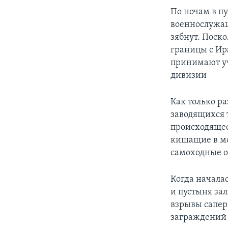
По ночам в п
военнослужащ
зябнут. Поско
границы с Ир
принимают уч
дивизии
Как только р
заводящихся 
происходящее
кишащие в мо
самоходные о
Когда начала
и пустыня за
взрывы сапер
заграждений 