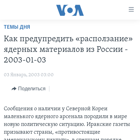
Линки
доступности
Перейти
ТЕМЫ ДНЯ
на
ГЛАВНОЕ
Как предупредить «расползание»
основной
ПРОГРАММЫ
контент
ядерных материалов из России -
ПРОЕКТЫ
Перейти
АМЕРИКА
2003-01-03
к
ЭКСПЕРТИЗА
НОВОСТИ ЗА МИНУТУ
УЧИМ АНГЛИЙСКИЙ
основной
03 Январь, 2003 03:00
ИНТЕРВЬЮ
ИТОГИ
НАША АМЕРИКАНСКАЯ ИСТОРИЯ
навигации
Перейти
Поделиться
ФАКТЫ ПРОТИВ ФЕЙКОВ
ПОЧЕМУ ЭТО ВАЖНО?
А КАК В АМЕРИКЕ?
в
ЗА СВОБОДУ ПРЕССЫ
ДИСКУССИЯ VOA
АРТЕФАКТЫ
поиск
Сообщения о наличии у Северной Кореи
УЧИМ АНГЛИЙСКИЙ
ДЕТАЛИ
АМЕРИКАНСКИЕ ГОРОДКИ
маленького ядерного арсенала породили в мире
ВИДЕО
НЬЮ-ЙОРК NEW YORK
ТЕСТЫ
новую политическую ситуацию. Иракские газеты
призывают страны, «противостоящие
ПОДПИСКА НА НОВОСТИ
АМЕРИКА. БОЛЬШОЕ ПУТЕШЕСТВИЕ