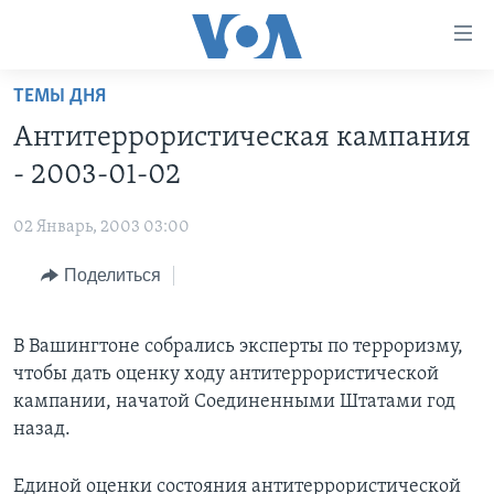
Линки
доступности
Перейти
ТЕМЫ ДНЯ
на
ГЛАВНОЕ
Антитеррористическая кампания
основной
ПРОГРАММЫ
контент
- 2003-01-02
ПРОЕКТЫ
Перейти
АМЕРИКА
к
02 Январь, 2003 03:00
ЭКСПЕРТИЗА
НОВОСТИ ЗА МИНУТУ
УЧИМ АНГЛИЙСКИЙ
основной
Поделиться
ИНТЕРВЬЮ
ИТОГИ
НАША АМЕРИКАНСКАЯ ИСТОРИЯ
навигации
Перейти
ФАКТЫ ПРОТИВ ФЕЙКОВ
ПОЧЕМУ ЭТО ВАЖНО?
А КАК В АМЕРИКЕ?
в
В Вашингтоне собрались эксперты по терроризму,
ЗА СВОБОДУ ПРЕССЫ
ДИСКУССИЯ VOA
АРТЕФАКТЫ
поиск
чтобы дать оценку ходу антитеррористической
УЧИМ АНГЛИЙСКИЙ
ДЕТАЛИ
АМЕРИКАНСКИЕ ГОРОДКИ
кампании, начатой Соединенными Штатами год
назад.
ВИДЕО
НЬЮ-ЙОРК NEW YORK
ТЕСТЫ
ПОДПИСКА НА НОВОСТИ
АМЕРИКА. БОЛЬШОЕ ПУТЕШЕСТВИЕ
Единой оценки состояния антитеррористической