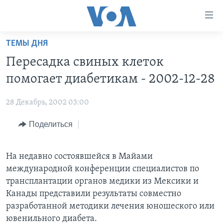
Линки
доступности
Перейти
ТЕМЫ ДНЯ
на
ГЛАВНОЕ
Пересадка свиных клеток
основной
ПРОГРАММЫ
контент
помогает диабетикам - 2002-12-28
ПРОЕКТЫ
Перейти
АМЕРИКА
к
28 Декабрь, 2002 03:00
ЭКСПЕРТИЗА
НОВОСТИ ЗА МИНУТУ
УЧИМ АНГЛИЙСКИЙ
основной
Поделиться
ИНТЕРВЬЮ
ИТОГИ
НАША АМЕРИКАНСКАЯ ИСТОРИЯ
навигации
Перейти
ФАКТЫ ПРОТИВ ФЕЙКОВ
ПОЧЕМУ ЭТО ВАЖНО?
А КАК В АМЕРИКЕ?
в
На недавно состоявшейся в Майами
ЗА СВОБОДУ ПРЕССЫ
ДИСКУССИЯ VOA
АРТЕФАКТЫ
поиск
международной конференции специалистов по
УЧИМ АНГЛИЙСКИЙ
ДЕТАЛИ
АМЕРИКАНСКИЕ ГОРОДКИ
трансплантации органов медики из Мексики и
Канады представили результаты совместно
ВИДЕО
НЬЮ-ЙОРК NEW YORK
ТЕСТЫ
разработанной методики лечения юношеского или
ПОДПИСКА НА НОВОСТИ
АМЕРИКА. БОЛЬШОЕ ПУТЕШЕСТВИЕ
ювенильного диабета.