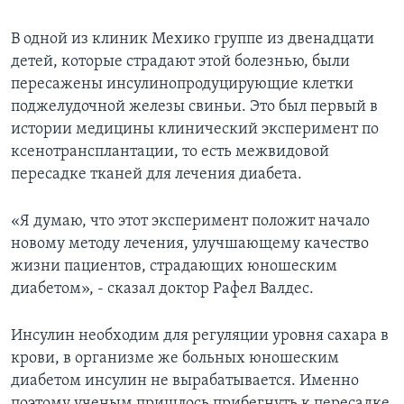
Learning English
В одной из клиник Мехико группе из двенадцати
детей, которые страдают этой болезнью, были
СОЦИАЛЬНЫЕ СЕТИ
пересажены инсулинопродуцирующие клетки
поджелудочной железы свиньи. Это был первый в
истории медицины клинический эксперимент по
ксенотрансплантации, то есть межвидовой
Языки
пересадке тканей для лечения диабета.
«Я думаю, что этот эксперимент положит начало
новому методу лечения, улучшающему качество
жизни пациентов, страдающих юношеским
диабетом», - сказал доктор Рафел Валдес.
Инсулин необходим для регуляции уровня сахара в
крови, в организме же больных юношеским
диабетом инсулин не вырабатывается. Именно
поэтому ученым пришлось прибегнуть к пересадке